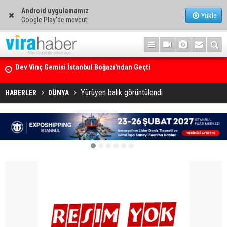
Android uygulamamız
Yükle
Google Play'de mevcut
Ege Denizi’nin En Büyük Mercan Ormanı
Yürüyen balık görüntülendi
HABERLER
DÜNYA