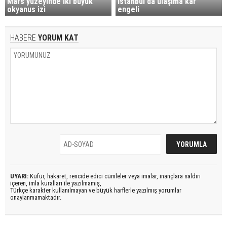
Mars yüzeyinde iki büyük
İstanbul'da ulaşıma kar
okyanus izi
engeli
HABERE
YORUM KAT
UYARI:
Küfür, hakaret, rencide edici cümleler veya imalar, inançlara saldırı
içeren, imla kuralları ile yazılmamış,
Türkçe karakter kullanılmayan ve büyük harflerle yazılmış yorumlar
onaylanmamaktadır.