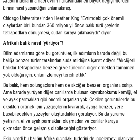
Araştırmacıların amacı evrim halkasındaki en büyük değişimlerden
birinin nasıl yaşandığını anlamakmış.
Chicago Üniversitesi'nden Heather King "Evrimdeki çok önemli
olaylardan biri, bundan 360 milyon yıl önce balık türü şeylerin
tetrapodlara dönüşmesi, sudan karaya çıkmasıydı." diyor.
Afrikalı balık nasıl 'yürüyor'?
Bilim adamlarına göre bu görüntüler, ilk adımların karada değil, bu
balığa benzer türler tarafından suda atıldığına işaret ediyor. "Akciğerli
balıklar tetrapodlara benzediği ve türlerinin diğer örnekleri tamamen
yok olduğu için, onları izlemeyi tercih ettik."
Bu balık, hem solungaçlara hem de akciğer benzeri organlara sahip.
Ama karada yürüyen diğer canlılarda bulunan kuyruksokumu kemiği, el
ve ayak parmakları gibi önemli organları yok. Çekilen görüntülerde bu
eksikleri örtmek için yüzgeçlerini kıvırarak, ayağa benzer, yere
basabilecekleri yüzeyler oluşturdukları görülüyor. Bu da yürüme
yetisinin, el ve ayak parmakları oluşmadan ve canlılar karaya
çıkmadan önce gelişmiş olabileceğini gösteriyor.
Ekip şimdi bu balığın Afrika dışındaki türlerini de incelemeyi planlıyor.