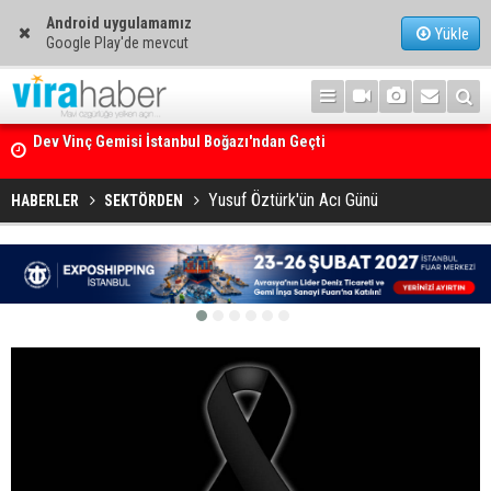
Android uygulamamız
Yükle
Google Play'de mevcut
Ege Denizi’nin En Büyük Mercan Ormanı
Yusuf Öztürk'ün Acı Günü
HABERLER
SEKTÖRDEN