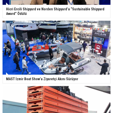
Hicri Ercili Shipyard ve Norden Shipyard’a “Sustainable Shipyard
Award” Ödülü
MAST İzmir Boat Show’a Ziyaretçi Akını Sürüyor