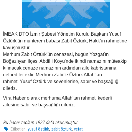
İMEAK DTO İzmir Şubesi Yönetim Kurulu Başkanı Yusuf
Öztürk'ün muhterem babası Zabit Öztürk, Hakk’ın rahmetine
kavuşmuştur.
Merhum Zabit Öztürk'ün cenazesi, bugün Yozgat'ın
Boğazlıyan ilçesi Abdilli Köyü'nde ikindi namazını müteakip
kılınacak cenaze namazının ardından aile kabristanına
defnedilecektir. Merhum Zabit'e Öztürk Allah'tan
rahmet, Yusuf Öztürk ve sevenlerine, sabır ve başsağlığı
dileriz.
Vira Haber olarak merhuma Allah'tan rahmet, kederli
ailesine sabır ve başsağlığı dileriz.
Bu haber toplam 1927 defa okunmuştur
,
,
Etiketler :
yusuf öztürk
zabit öztürk
vefat