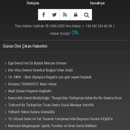
İletişim
İmsakiye
Tüm Hakları Saklıdır © 2006-2020
Vira Haber
| +90 542 236 66 38 |
Haber Scripti
Günün Öne Çıkan Haberleri
Ege Denizi’nin En Büyük Mercan Ormanı
Dev Vinç Gemisi İstanbul Boğazı'ndan Geçti
14. TAYK – Eker Olympos Regatta için geri sayım başladı
Rotamız TEKNOFEST Mavi Vatan
Asaf Güneri Hayatını Kaybetti
Denizcilik Genel Müdürlüğü: "Rusya'dan Türkiye'ye Gelen Ro-Ro Gemisi Dron
Saldırısına Uğradı"
Trabzon'da Türkiye'nin Ticari Deniz Gücü Masaya Yatırıldı
Yelkenli Tekne Sulara Gömüldü
15. Ulusal Gemi ve Yat Tasarım Yarışması'nda Başvuru Süresi 4 Eylül'e
Uzatıldı
Nutraxin Magnezyum: İçerik, Formlar ve Ürün Serisi Rehberi