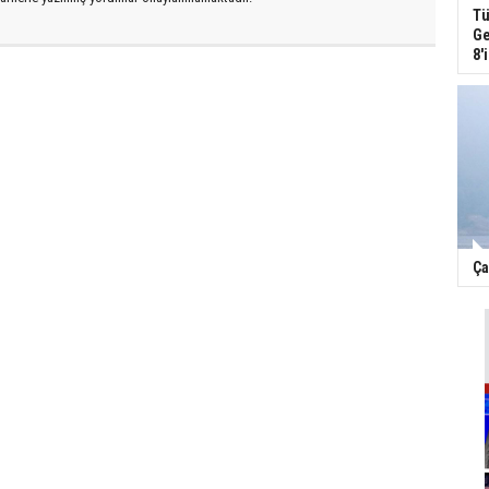
Tü
Ge
8'
Ça