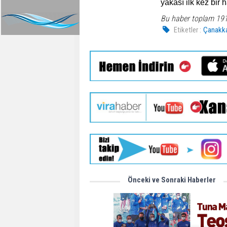
yakası ilk kez bir h
Bu haber toplam 19
Etiketler :
Çanakk
Önceki ve Sonraki Haberler