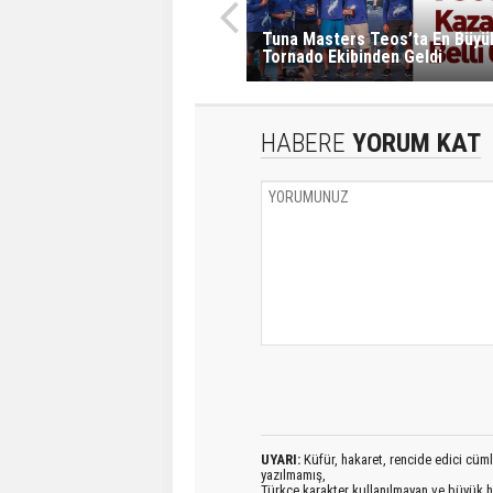
Tuna Masters Teos’ta En Büyük
Tornado Ekibinden Geldi
HABERE
YORUM KAT
UYARI:
Küfür, hakaret, rencide edici cümlel
yazılmamış,
Türkçe karakter kullanılmayan ve büyük h