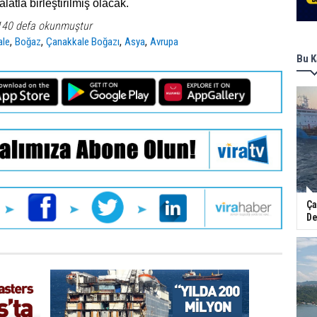
alatla birleştirilmiş olacak.
140 defa okunmuştur
,
,
,
,
ale
Boğaz
Çanakkale Boğazı
Asya
Avrupa
Bu K
Ça
De