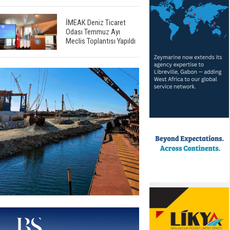
İMEAK Deniz Ticaret
Odası Temmuz Ayı
Meclis Toplantısı Yapıldı