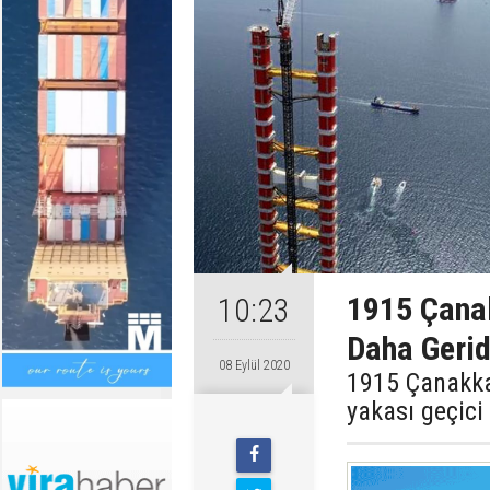
1915 Çana
10:23
Daha Gerid
08 Eylül 2020
1915 Çanakka
yakası geçici