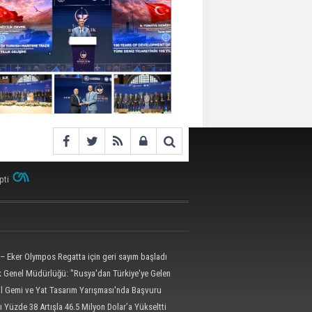
pti
– Eker Olympos Regatta için geri sayım başladı
ik Genel Müdürlüğü: "Rusya'dan Türkiye'ye Gelen
 Dron Saldırısına Uğradı"
al Gemi ve Yat Tasarım Yarışması'nda Başvuru
l'e Uzatıldı
ı Yüzde 38 Artışla 46.5 Milyon Dolar’a Yükseltti