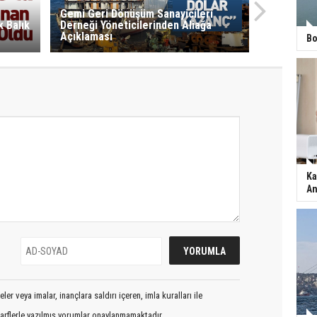
Gemi Geri Dönüşüm Sanayicileri
 Balık
Derneği Yöneticilerinden Aliağa
Açıklaması
Bo
Ka
An
er veya imalar, inançlara saldırı içeren, imla kuralları ile
arflerle yazılmış yorumlar onaylanmamaktadır.