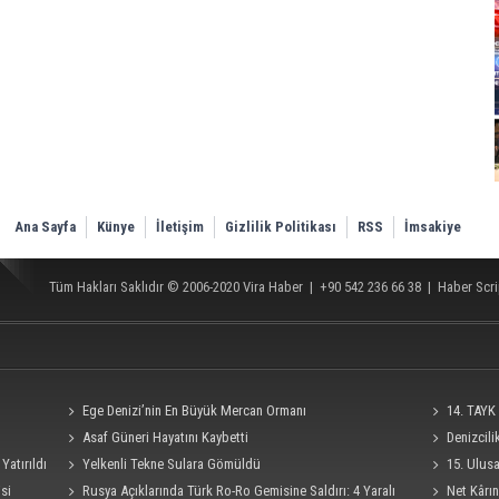
Ana Sayfa
Künye
İletişim
Gizlilik Politikası
RSS
İmsakiye
Tüm Hakları Saklıdır © 2006-2020
Vira Haber
| +90 542 236 66 38 |
Haber Scri
Ege Denizi’nin En Büyük Mercan Ormanı
14. TAYK 
Asaf Güneri Hayatını Kaybetti
Denizcil
Yatırıldı
Yelkenli Tekne Sulara Gömüldü
Ro-Ro Gemisi
15. Ulus
si
Rusya Açıklarında Türk Ro-Ro Gemisine Saldırı: 4 Yaralı
Süresi 4 Eylü
Net Kârın