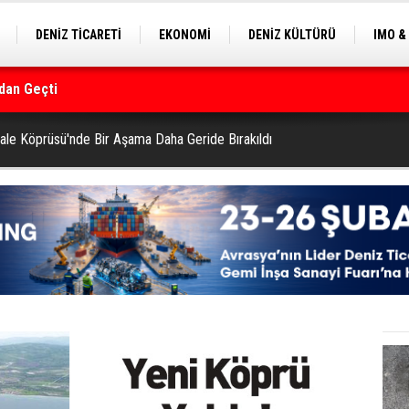
DENİZ TİCARETİ
EKONOMİ
DENİZ KÜLTÜRÜ
IMO &
dan Geçti
EKLE
BALIKÇILIK
ÇEVRE
SEKTÖRDEN
rmanı
le Köprüsü'nde Bir Aşama Daha Geride Bırakıldı