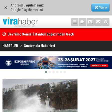
Android uygulamamız
Yükle
Google Play'de mevcut
Dev Vinç Gemisi İstanbul Boğazı'ndan Geçti
Ege Denizi’nin En Büyük Mercan Ormanı
HABERLER
Guatemala Haberleri