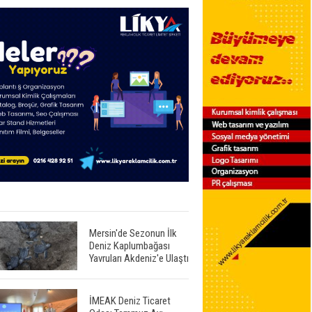
Mersin'de Sezonun İlk
Deniz Kaplumbağası
Yavruları Akdeniz'e Ulaştı
İMEAK Deniz Ticaret