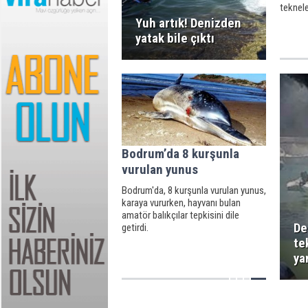
teknele
kıyıya 
Yuh artık! Denizden
limana 
yatak bile çıktı
etkisiy
Bodrum’da 8 kurşunla
vurulan yunus
Bodrum'da, 8 kurşunla vurulan yunus,
karaya vururken, hayvanı bulan
amatör balıkçılar tepkisini dile
De
getirdi.
te
ya