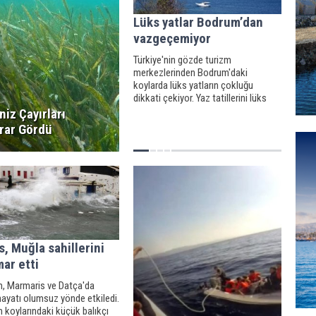
Lüks yatlar Bodrum’dan
vazgeçemiyor
Türkiye'nin gözde turizm
merkezlerinden Bodrum'daki
koylarda lüks yatların çokluğu
dikkati çekiyor. Yaz tatillerini lüks
yatlarda geçirmeyi tercih eden bazı
niz Çayırları
turistler, tekneleriyle Bodrum'un
rar Gördü
sakin koylarına demir atarak tatilin
tadını çıkarıyor.
, Muğla sahillerini
ar etti
, Marmaris ve Datça'da
ayatı olumsuz yönde etkiledi.
 koylarındaki küçük balıkçı