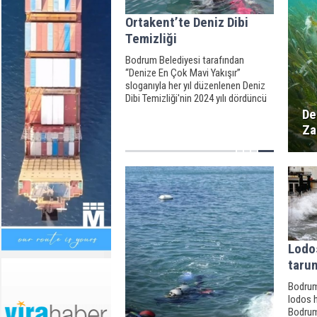
Ortakent’te Deniz Dibi
Temizliği
Bodrum Belediyesi tarafından
“Denize En Çok Mavi Yakışır”
sloganıyla her yıl düzenlenen Deniz
Dibi Temizliği'nin 2024 yılı dördüncü
etabı Ortakent’te yapıldı.
De
Za
Lodos
tarum
Bodrum
lodos h
Bodrum