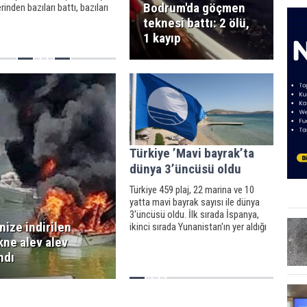
Bodrum'da göçmen
rinden bazıları battı, bazıları
sürüklendi. atça ilçesinde
teknesi battı: 2 ölü,
demirli bir tekne, fırtınanın
1 kayıp
le büyük hasar gördü.
Türkiye ’Mavi bayrak’ta
dünya 3’üncüsü oldu
Türkiye 459 plaj, 22 marina ve 10
yatta mavi bayrak sayısı ile dünya
3'üncüsü oldu. İlk sırada İspanya,
nize indirilen
ikinci sırada Yunanistan'ın yer aldığı
sıralamada Türkiye'nin ardından
kne alev alev
Fransa 4., İtalya da 5'inci sırada yer
ndı
aldı.