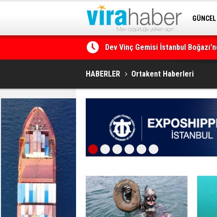
GÜNCEL
SİTENE 
Dev Vinç Gemisi İstanbul Boğazı'n
Ege Denizi’nin En Büyük Mercan O
HABERLER
Ortakent Haberleri