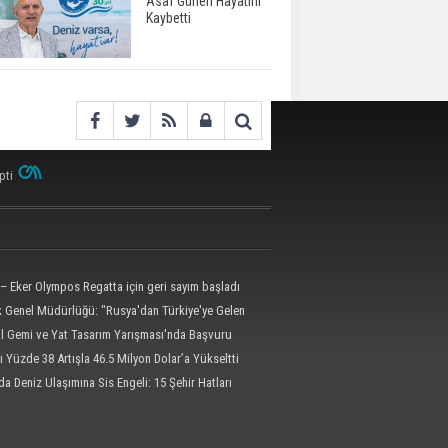
Asaf Güneri Hayatını
Kaybetti
pti
– Eker Olympos Regatta için geri sayım başladı
ik Genel Müdürlüğü: "Rusya'dan Türkiye'ye Gelen
 Dron Saldırısına Uğradı"
al Gemi ve Yat Tasarım Yarışması'nda Başvuru
l'e Uzatıldı
ı Yüzde 38 Artışla 46.5 Milyon Dolar’a Yükseltti
da Deniz Ulaşımına Sis Engeli: 15 Şehir Hatları
dildi