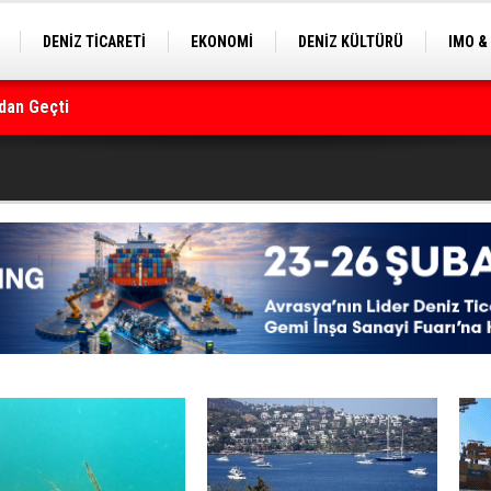
DENİZ TİCARETİ
EKONOMİ
DENİZ KÜLTÜRÜ
IMO &
EKLE
BALIKÇILIK
ÇEVRE
SEKTÖRDEN
dan Geçti
rmanı