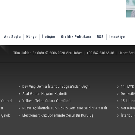
Ana Sayfa
Künye
İletişim
Gizlilik Politikası
RSS
İmsakiye
Tüm Hakları Saklıdır © 2006-2020
Vira Haber
| +90 542 236 66 38 |
Haber Scri
Dev Vinç Gemisi İstanbul Boğazı'ndan Geçti
14. TAYK 
Asaf Güneri Hayatını Kaybetti
Denizcil
Yatırıldı
Yelkenli Tekne Sulara Gömüldü
Ro-Ro Gemisi
15. Ulus
si
Rusya Açıklarında Türk Ro-Ro Gemisine Saldırı: 4 Yaralı
Süresi 4 Eylü
Net Kârın
r Çevik
Electromar: Kriz Döneminde Cesur Bir Kuruluş
İstanbul'
Seferi İptal E