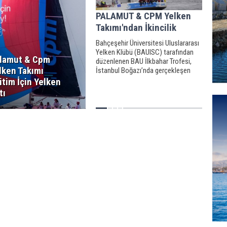
PALAMUT & CPM Yelken
Takımı'ndan İkincilik
Bahçeşehir Üniversitesi Uluslararası
Yelken Klübü (BAUISC) tarafından
lamut & Cpm
düzenlenen BAU İlkbahar Trofesi,
lken Takımı
İstanbul Boğazı’nda gerçekleşen
4’üncü etap ile son buldu. Palamut &
itim İçin Yelken
CPM Yelken Takımı 4’üncü etabı
tı
ikinci olarak tamamladı.