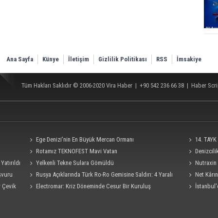
Ana Sayfa
Künye
İletişim
Gizlilik Politikası
RSS
İmsakiye
Tüm Hakları Saklıdır © 2006-2020
Vira Haber
| +90 542 236 66 38 |
Haber Scri
Ege Denizi’nin En Büyük Mercan Ormanı
14. TAYK 
Rotamız TEKNOFEST Mavi Vatan
Denizcil
Yatırıldı
Yelkenli Tekne Sulara Gömüldü
Ro-Ro Gemisi
Nutraxin 
şvuru
Rusya Açıklarında Türk Ro-Ro Gemisine Saldırı: 4 Yaralı
Rehberi
Net Kârın
r Çevik
Electromar: Kriz Döneminde Cesur Bir Kuruluş
İstanbul'
Seferi İptal E