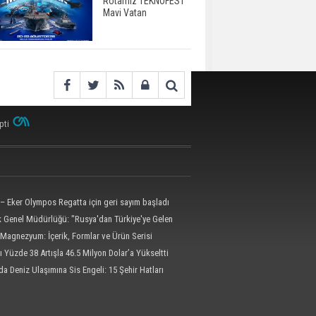
Rotamız TEKNOFEST
Mavi Vatan
pti
– Eker Olympos Regatta için geri sayım başladı
ik Genel Müdürlüğü: "Rusya'dan Türkiye'ye Gelen
 Dron Saldırısına Uğradı"
Magnezyum: İçerik, Formlar ve Ürün Serisi
ı Yüzde 38 Artışla 46.5 Milyon Dolar’a Yükseltti
da Deniz Ulaşımına Sis Engeli: 15 Şehir Hatları
dildi