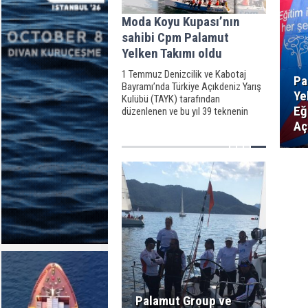
Moda Koyu Kupası’nın
sahibi Cpm Palamut
Yelken Takımı oldu
1 Temmuz Denizcilik ve Kabotaj
Pa
Bayramı’nda Türkiye Açıkdeniz Yarış
Ye
Kulübü (TAYK) tarafından
Eğ
düzenlenen ve bu yıl 39 teknenin
yarıştığı Moda Koyu Kupası’nda,
Aç
IRC2 (Uluslararası Yarış Sertifikası)
sınıfında yarışan CPM-Palamut
Yelken Takımı birinci oldu.
Palamut Group ve