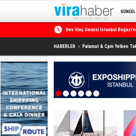
GÜNCEL
SİTENE 
Dev Vinç Gemisi İstanbul Boğazı'n
Ege Denizi’nin En Büyük Mercan O
HABERLER
Palamut & Cpm Yelken Tak