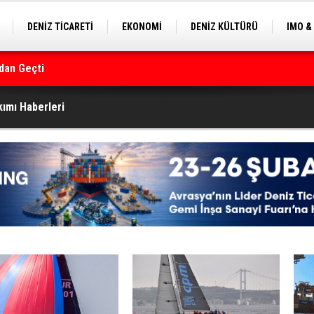
DENİZ TİCARETİ
EKONOMİ
DENİZ KÜLTÜRÜ
IMO &
EKLE
BALIKÇILIK
ÇEVRE
SEKTÖRDEN
dan Geçti
rmanı
ımı Haberleri