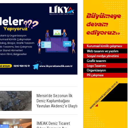
Mersin'de Sezonun İlk
Deniz Kaplumbağası
Yavruları Akdeniz'e Ulaştı
İMEAK Deniz Ticaret