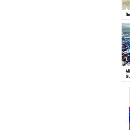
İh
Al
Gü