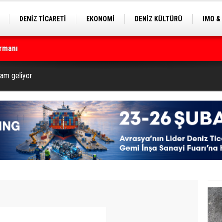
DENİZ TİCARETİ
EKONOMİ
DENİZ KÜLTÜRÜ
IMO &
rmanı
EKLE
BALIKÇILIK
ÇEVRE
SEKTÖRDEN
çin geri sayım başladı
am geliyor