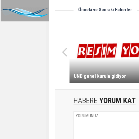
Önceki ve Sonraki Haberler
UND genel kurula gidiyor
HABERE
YORUM KAT