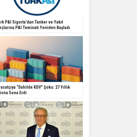
rk P&I Sigorta’dan Tanker ve Yakıt
rçlarına P&I Teminatı Yeniden Başladı
racatçıya “Dahilde KDV” Şoku: 27 Yıllık
tisna Sona Erdi