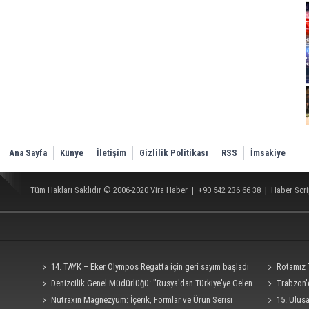
Ana Sayfa
Künye
İletişim
Gizlilik Politikası
RSS
İmsakiye
Tüm Hakları Saklıdır © 2006-2020
Vira Haber
| +90 542 236 66 38 |
Haber Scri
14. TAYK – Eker Olympos Regatta için geri sayım başladı
Rotamız
Denizcilik Genel Müdürlüğü: "Rusya'dan Türkiye'ye Gelen
Trabzon'd
Ro-Ro Gemisi Dron Saldırısına Uğradı"
Nutraxin Magnezyum: İçerik, Formlar ve Ürün Serisi
15. Ulus