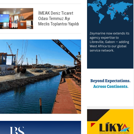
İMEAK Deniz Ticaret
Odası Temmuz Ayı
Meclis Toplantısı Yapıldı