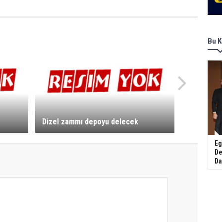
Bu K
Dizel zammı depoyu delecek
Eg
De
Da