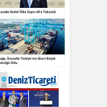
racatta Hedef Ülke Sayısı 60’a Yükseldi
iağa, İhracatta Türkiye’nin İkinci Büyük
mrüğü Oldu