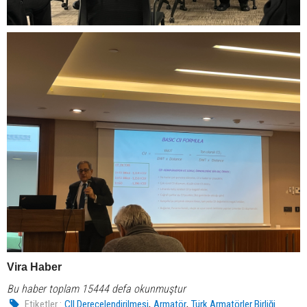
Vira Haber
Bu haber toplam 15444 defa okunmuştur
,
,
Etiketler :
CII Derecelendirilmesi
Armatör
Türk Armatörler Birliği