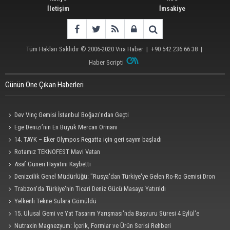
İletişim
İmsakiye
Tüm Hakları Saklıdır © 2006-2020
Vira Haber
| +90 542 236 66 38 |
Haber Scripti
Günün Öne Çıkan Haberleri
Dev Vinç Gemisi İstanbul Boğazı'ndan Geçti
Ege Denizi’nin En Büyük Mercan Ormanı
14. TAYK – Eker Olympos Regatta için geri sayım başladı
Rotamız TEKNOFEST Mavi Vatan
Asaf Güneri Hayatını Kaybetti
Denizcilik Genel Müdürlüğü: "Rusya'dan Türkiye'ye Gelen Ro-Ro Gemisi Dron
Saldırısına Uğradı"
Trabzon'da Türkiye'nin Ticari Deniz Gücü Masaya Yatırıldı
Yelkenli Tekne Sulara Gömüldü
15. Ulusal Gemi ve Yat Tasarım Yarışması'nda Başvuru Süresi 4 Eylül'e
Uzatıldı
Nutraxin Magnezyum: İçerik, Formlar ve Ürün Serisi Rehberi