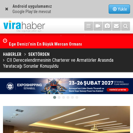
Android uygulamamız
Yükle
Google Play'de mevcut
Ege Denizi’nin En Büyük Mercan Ormanı
HABERLER
SEKTÖRDEN
CII Derecelendirmesinin Charterer ve Armatörler Arasında
Yaratacağı Sorunlar Konuşuldu