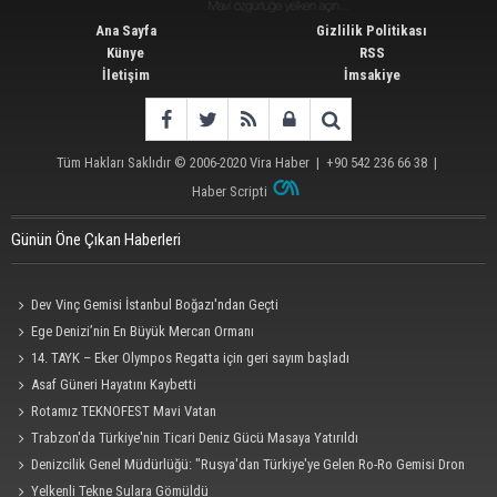
Ana Sayfa
Gizlilik Politikası
Künye
RSS
İletişim
İmsakiye
Tüm Hakları Saklıdır © 2006-2020
Vira Haber
| +90 542 236 66 38 |
Haber Scripti
Günün Öne Çıkan Haberleri
Dev Vinç Gemisi İstanbul Boğazı'ndan Geçti
Ege Denizi’nin En Büyük Mercan Ormanı
14. TAYK – Eker Olympos Regatta için geri sayım başladı
Asaf Güneri Hayatını Kaybetti
Rotamız TEKNOFEST Mavi Vatan
Trabzon'da Türkiye'nin Ticari Deniz Gücü Masaya Yatırıldı
Denizcilik Genel Müdürlüğü: "Rusya'dan Türkiye'ye Gelen Ro-Ro Gemisi Dron
Saldırısına Uğradı"
Yelkenli Tekne Sulara Gömüldü