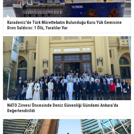
Karadeniz'de Türk Mürettebatın Bulunduğu Kuru Yük Gemisine
Dron Saldırısı: 1 Ölü, Yaralılar Var
NATO Zirvesi Öncesinde Deniz Güvenliği Gündemi Ankara’da
Değerlendirildi