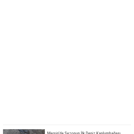
Mersin'de Sezonun İlk Deniz Kaplumbağası