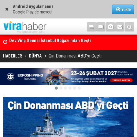
Android uygulamamız
Yükle
Google Play'de mevcut
Ege Denizi’nin En Büyük Mercan Ormanı
Çin Donanması ABD’yi Geçti
HABERLER
DÜNYA