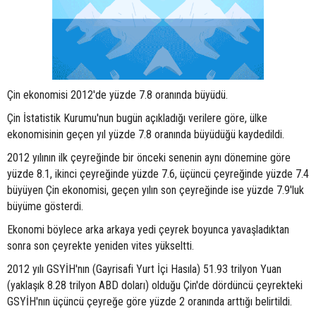
Çin ekonomisi 2012'de yüzde 7.8 oranında büyüdü.
Çin İstatistik Kurumu'nun bugün açıkladığı verilere göre, ülke
ekonomisinin geçen yıl yüzde 7.8 oranında büyüdüğü kaydedildi.
2012 yılının ilk çeyreğinde bir önceki senenin aynı dönemine göre
yüzde 8.1, ikinci çeyreğinde yüzde 7.6, üçüncü çeyreğinde yüzde 7.4
büyüyen Çin ekonomisi, geçen yılın son çeyreğinde ise yüzde 7.9'luk
büyüme gösterdi.
Ekonomi böylece arka arkaya yedi çeyrek boyunca yavaşladıktan
sonra son çeyrekte yeniden vites yükseltti.
2012 yılı GSYİH'nın (Gayrisafi Yurt İçi Hasıla) 51.93 trilyon Yuan
(yaklaşık 8.28 trilyon ABD doları) olduğu Çin'de dördüncü çeyrekteki
GSYİH'nın üçüncü çeyreğe göre yüzde 2 oranında arttığı belirtildi.