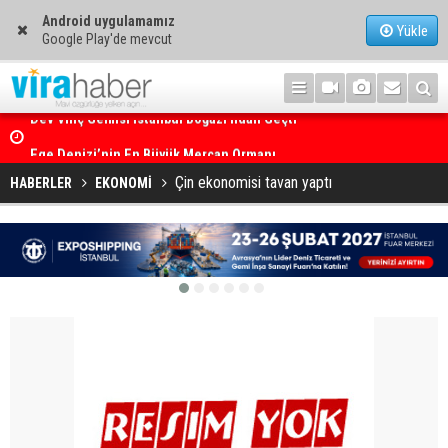
Android uygulamamız
Yükle
Google Play'de mevcut
Ege Denizi’nin En Büyük Mercan Ormanı
Çin ekonomisi tavan yaptı
HABERLER
EKONOMİ