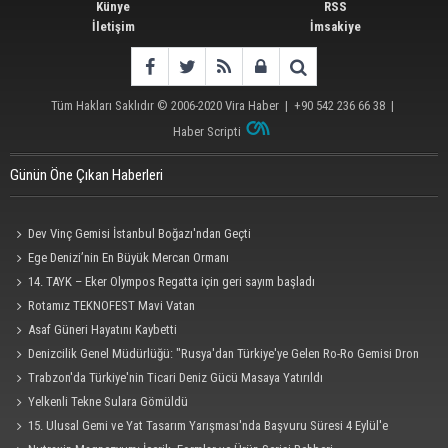
Künye
RSS
İletişim
İmsakiye
Tüm Hakları Saklıdır © 2006-2020
Vira Haber
| +90 542 236 66 38 |
Haber Scripti
Günün Öne Çıkan Haberleri
Dev Vinç Gemisi İstanbul Boğazı'ndan Geçti
Ege Denizi’nin En Büyük Mercan Ormanı
14. TAYK – Eker Olympos Regatta için geri sayım başladı
Rotamız TEKNOFEST Mavi Vatan
Asaf Güneri Hayatını Kaybetti
Denizcilik Genel Müdürlüğü: "Rusya'dan Türkiye'ye Gelen Ro-Ro Gemisi Dron
Saldırısına Uğradı"
Trabzon'da Türkiye'nin Ticari Deniz Gücü Masaya Yatırıldı
Yelkenli Tekne Sulara Gömüldü
15. Ulusal Gemi ve Yat Tasarım Yarışması'nda Başvuru Süresi 4 Eylül'e