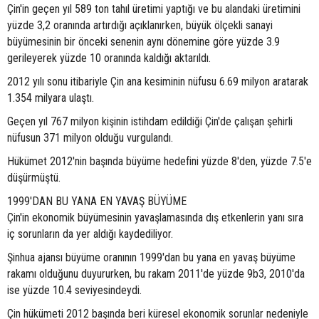
Çin'in geçen yıl 589 ton tahıl üretimi yaptığı ve bu alandaki üretimini
yüzde 3,2 oranında artırdığı açıklanırken, büyük ölçekli sanayi
büyümesinin bir önceki senenin aynı dönemine göre yüzde 3.9
gerileyerek yüzde 10 oranında kaldığı aktarıldı.
2012 yılı sonu itibariyle Çin ana kesiminin nüfusu 6.69 milyon aratarak
1.354 milyara ulaştı.
Geçen yıl 767 milyon kişinin istihdam edildiği Çin'de çalışan şehirli
nüfusun 371 milyon olduğu vurgulandı.
Hükümet 2012'nin başında büyüme hedefini yüzde 8'den, yüzde 7.5'e
düşürmüştü.
1999'DAN BU YANA EN YAVAŞ BÜYÜME
Çin'in ekonomik büyümesinin yavaşlamasında dış etkenlerin yanı sıra
iç sorunların da yer aldığı kaydediliyor.
Şinhua ajansı büyüme oranının 1999'dan bu yana en yavaş büyüme
rakamı olduğunu duyururken, bu rakam 2011'de yüzde 9b3, 2010'da
ise yüzde 10.4 seviyesindeydi.
Çin hükümeti 2012 başında beri küresel ekonomik sorunlar nedeniyle