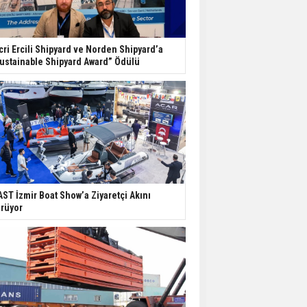
cri Ercili Shipyard ve Norden Shipyard’a
ustainable Shipyard Award” Ödülü
ST İzmir Boat Show’a Ziyaretçi Akını
rüyor