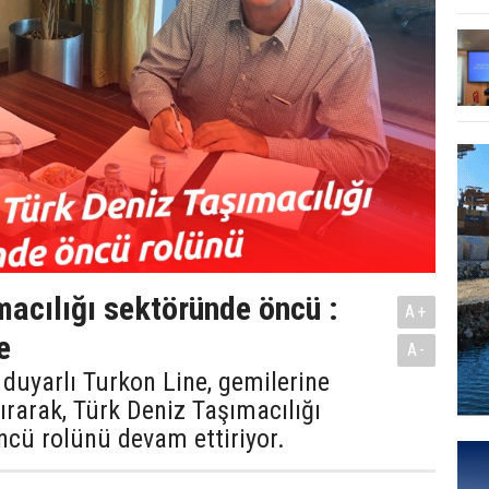
macılığı sektöründe öncü :
A+
e
A-
 duyarlı Turkon Line, gemilerine
ırarak, Türk Deniz Taşımacılığı
cü rolünü devam ettiriyor.