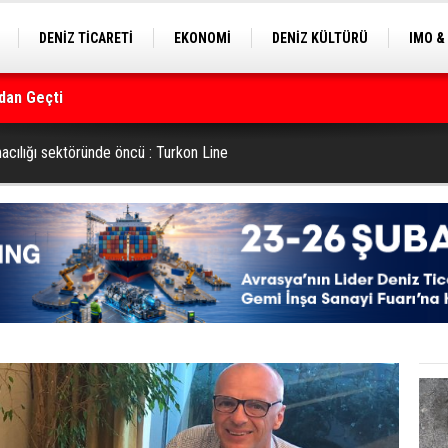
DENİZ TİCARETİ
EKONOMİ
DENİZ KÜLTÜRÜ
IMO &
dan Geçti
EKLE
BALIKÇILIK
ÇEVRE
SEKTÖRDEN
rmanı
acılığı sektöründe öncü : Turkon Line