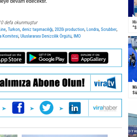
meye devam edecektir.
10 defa okunmuştur
Hi
“S
,
,
,
,
,
,
Line
Turkon
deniz taşımacılığı
2020i production
Londra
Scrubber
,
,
a Komitesi
Uluslararası Denizcilik Örgütü
IMO
MA
Sü