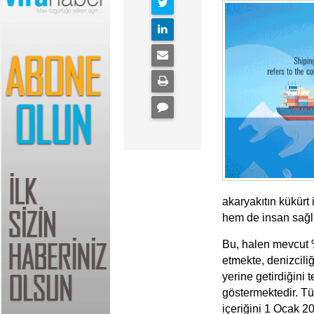
akaryakıtın kükürt
hem de insan sağlı
Bu, halen mevcut %
etmekte, denizciliğ
yerine getirdiğini
göstermektedir.
Tü
içeriğini 1 Ocak 2