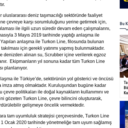
ır.
ir uluslararası deniz taşımacılığı sektöründe faaliyet
ne çevreye karşı sorumluluğunu yerine getirmek için,
Bu K
aması ile ilgili uzun süredir devam eden çalışmalarını,
asıyla 3 Mayıs 2019 tarihinde yaptığı anlaşma ile
 Yapılan anlaşma ile Turkon Line, filosunda bulunan
takılması için gerekli yatırımı yapmış bulunmaktadır.
le denizden alınan su, Scrubber içine verilerek egzoz
lanır. Ekipmanların yıl sonuna kadar tüm Turkon Line
sı planlanıyor.
laşma ile Türkiye’de, sektörünün yol gösterici ve öncüsü
Ta
ha imza atmış olmaktadır. Kuruluşundan bugüne kadar
Bö
çevre politikaları ile doğal kaynakların kullanımını ve
Ka
ini gözeten Turkon Line, çevre bilincini oluşturarak,
rdürülebilir gelişmeye öncelik vermektedir.
lara tam uyumluluk stratejisi çerçevesinde, Turkon Line
i, 1 Ocak 2020 tarihinde yönetmeliğe tam uyum sağlamış