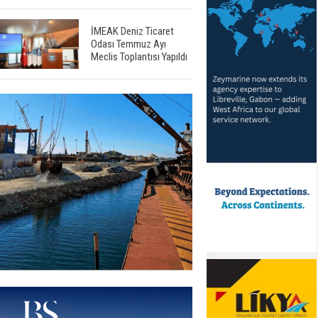
İMEAK Deniz Ticaret
Odası Temmuz Ayı
Meclis Toplantısı Yapıldı