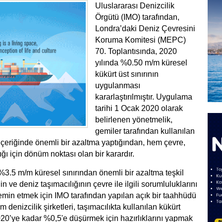
Uluslararası Denizcilik
Örgütü (IMO) tarafından,
Londra’daki Deniz Çevresini
Koruma Komitesi (MEPC)
70. Toplantısında, 2020
yılında %0.50 m/m küresel
kükürt üst sınırının
uygulanması
kararlaştırılmıştır. Uygulama
tarihi 1 Ocak 2020 olarak
belirlenen yönetmelik,
gemiler tarafından kullanılan
 içeriğinde önemli bir azaltma yaptığından, hem çevre,
ğı için dönüm noktası olan bir karardır.
3.5 m/m küresel sınırından önemli bir azaltma teşkil
in ve deniz taşımacılığının çevre ile ilgili sorumluluklarını
 temin etmek için IMO tarafından yapılan açık bir taahhüdü
m denizcilik şirketleri, taşımacılıkta kullanılan kükürt
020’ye kadar %0,5'e düşürmek için hazırlıklarını yapmak