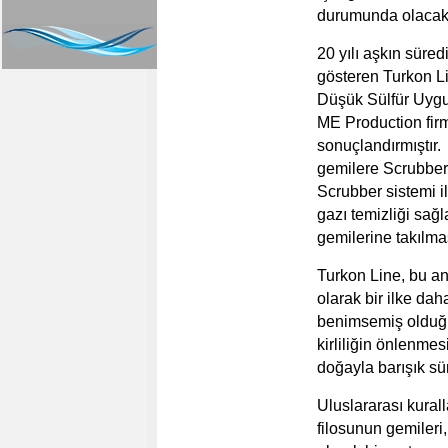
durumunda olacakt
20 yılı aşkın süred
gösteren Turkon Li
Düşük Sülfür Uygul
ME Production firm
sonuçlandırmıştır.
gemilere Scrubber 
Scrubber sistemi i
gazı temizliği sağ
gemilerine takılma
Turkon Line, bu an
olarak bir ilke da
benimsemiş olduğu 
kirliliğin önlenmes
doğayla barışık sü
Uluslararası kural
filosunun gemiler