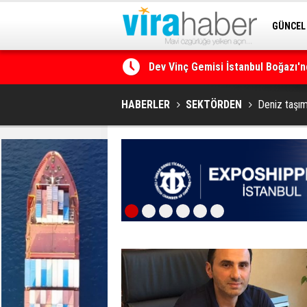
GÜNCEL
Dev Vinç Gemisi İstanbul Boğazı'n
SİTENE 
Ege Denizi’nin En Büyük Mercan O
HABERLER
SEKTÖRDEN
Deniz taşım