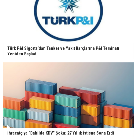
Türk P&I Sigorta’dan Tanker ve Yakıt Barçlarına P&I Teminatı
Yeniden Başladı
İhracatçıya “Dahilde KDV” Şoku: 27 Yıllık İstisna Sona Erdi