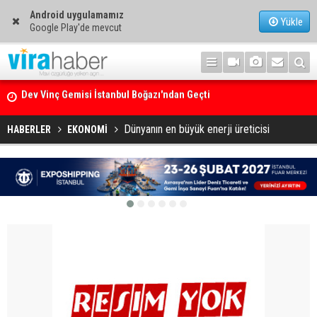
Android uygulamamız
Yükle
Google Play'de mevcut
Dev Vinç Gemisi İstanbul Boğazı'ndan Geçti
Ege Denizi’nin En Büyük Mercan Ormanı
Dünyanın en büyük enerji üreticisi
HABERLER
EKONOMİ