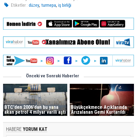
,
,
Etiketler :
düzey
turmepa
iş birliği
Önceki ve Sonraki Haberler
BTC'den 2006'dan bu yana
Büyükçekmece Açıklarında
akan petrol 4 milyar varili aştı
Arızalanan Gemi Kurtarıldı
HABERE
YORUM KAT