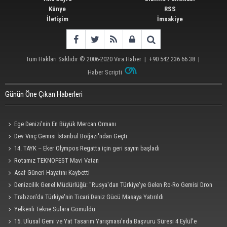
Künye
RSS
İletişim
İmsakiye
Tüm Hakları Saklıdır © 2006-2020
Vira Haber
| +90 542 236 66 38 |
Haber Scripti
Günün Öne Çıkan Haberleri
Ege Denizi’nin En Büyük Mercan Ormanı
Dev Vinç Gemisi İstanbul Boğazı'ndan Geçti
14. TAYK – Eker Olympos Regatta için geri sayım başladı
Rotamız TEKNOFEST Mavi Vatan
Asaf Güneri Hayatını Kaybetti
Denizcilik Genel Müdürlüğü: "Rusya'dan Türkiye'ye Gelen Ro-Ro Gemisi Dron
Saldırısına Uğradı"
Trabzon'da Türkiye'nin Ticari Deniz Gücü Masaya Yatırıldı
Yelkenli Tekne Sulara Gömüldü
15. Ulusal Gemi ve Yat Tasarım Yarışması'nda Başvuru Süresi 4 Eylül'e