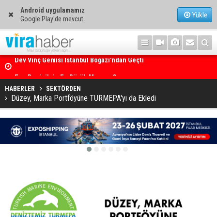
Android uygulamamız
Yükle
Google Play'de mevcut
Ege Denizi’nin En Büyük Mercan Ormanı
HABERLER
SEKTÖRDEN
Düzey, Marka Portföyüne TURMEPA'yı da Ekledi