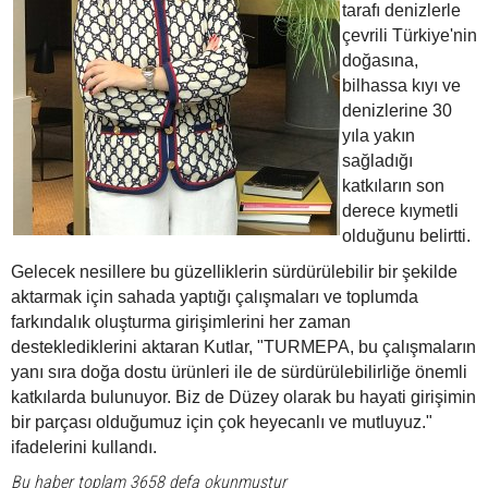
tarafı denizlerle
çevrili Türkiye'nin
doğasına,
bilhassa kıyı ve
denizlerine 30
yıla yakın
sağladığı
katkıların son
derece kıymetli
olduğunu belirtti.
Gelecek nesillere bu güzelliklerin sürdürülebilir bir şekilde
aktarmak için sahada yaptığı çalışmaları ve toplumda
farkındalık oluşturma girişimlerini her zaman
desteklediklerini aktaran Kutlar, "TURMEPA, bu çalışmaların
yanı sıra doğa dostu ürünleri ile de sürdürülebilirliğe önemli
katkılarda bulunuyor. Biz de Düzey olarak bu hayati girişimin
bir parçası olduğumuz için çok heyecanlı ve mutluyuz."
ifadelerini kullandı.
Bu haber toplam 3658 defa okunmuştur