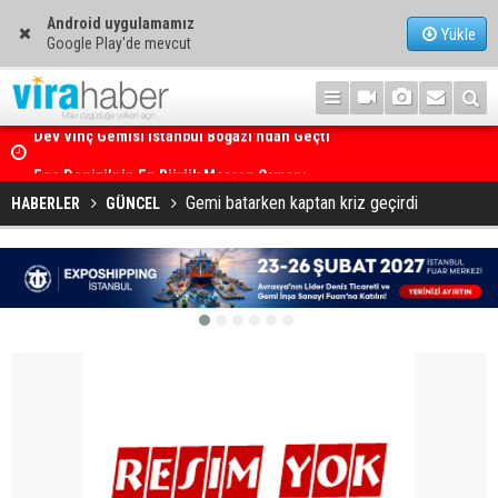
Android uygulamamız
Yükle
Google Play'de mevcut
Ege Denizi’nin En Büyük Mercan Ormanı
Gemi batarken kaptan kriz geçirdi
HABERLER
GÜNCEL