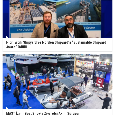
Hicri Ercili Shipyard ve Norden Shipyard’a “Sustainable Shipyard
Award” Ödülü
MAST İzmir Boat Show’a Ziyaretçi Akını Sürüyor