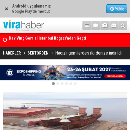
Android uygulamamız
Yükle
Google Play'de mevcut
Ege Denizi’nin En Büyük Mercan Ormanı
Hacizli gemilerden ilki denize indirildi
HABERLER
SEKTÖRDEN