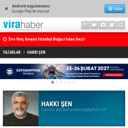
Android uygulamamız
Yükle
Google Play'de mevcut
Dev Vinç Gemisi İstanbul Boğazı'ndan Geçti
Ege Denizi’nin En Büyük Mercan Ormanı
YAZARLAR
HAKKI ŞEN
HAKKI ŞEN
E-posta:
denizkulturudernegi@gmail.com