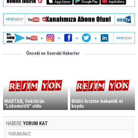
Önceki ve Sonraki Haberler
MARTAB, Sektörün
Bildiri krizine bakanlık el
“Lokomotifi” oldu
koydu
HABERE
YORUM KAT