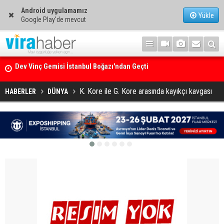
Android uygulamamız
Yükle
Google Play'de mevcut
Ege Denizi’nin En Büyük Mercan Ormanı
K. Kore ile G. Kore arasında kayıkçı kavgası
HABERLER
DÜNYA