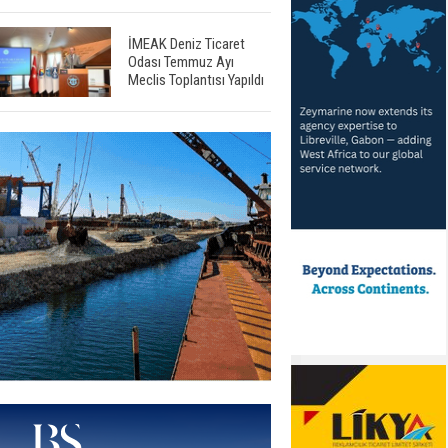
İMEAK Deniz Ticaret
Odası Temmuz Ayı
Meclis Toplantısı Yapıldı