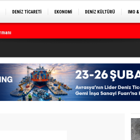
DENİZ TİCARETİ
EKONOMİ
DENİZ KÜLTÜRÜ
IMO &
EKLE
BALIKÇILIK
ÇEVRE
SEKTÖRDEN
rmanı