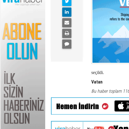
seçildi.
Vatan
Bu haber toplam 11