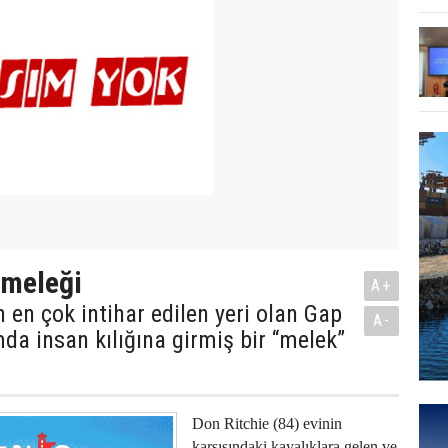
 meleği
A+
n en çok intihar edilen yeri olan Gap
A-
da insan kılığına girmiş bir “melek”
Don Ritchie (84) evinin
karşısındaki kayalıklara gelen ve