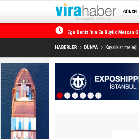
GÜNCEL
SİTENE 
Ege Denizi’nin En Büyük Mercan O
HABERLER
DÜNYA
Kayalıklar meleği