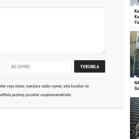
Ka
Ku
Ya
NA
er veya imalar, inançlara saldırı içeren, imla kuralları ile
Gü
arflerle yazılmış yorumlar onaylanmamaktadır.