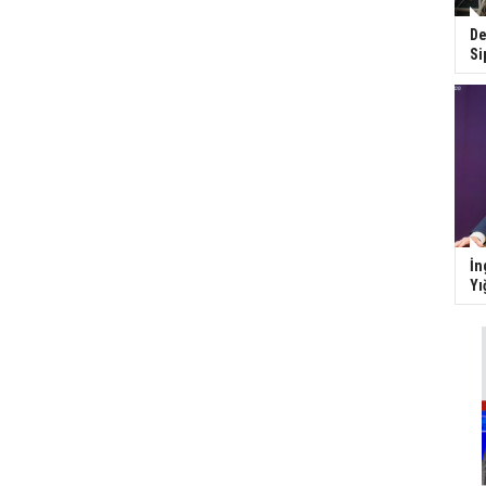
De
Si
İn
Yı