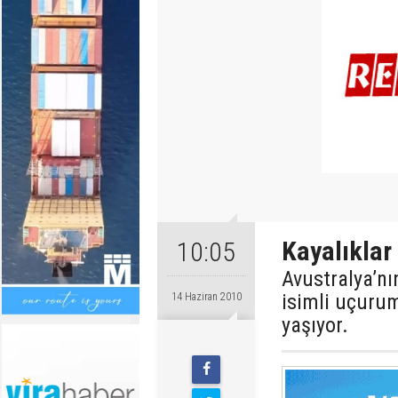
Kayalıklar
10:05
Avustralya’nı
isimli uçurum
14 Haziran 2010
yaşıyor.