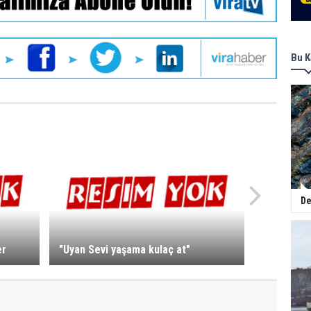
Bu K
De
er
"Uyan Sevi yaşama kulaç at"