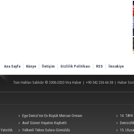
Ana Sayfa
Künye
İletişim
Gizlilik Politikası
RSS
İmsakiye
Tüm Hakları Saklıdır © 2006-2020
Vira Haber
| +90 542 236 66 38 |
Haber Scri
Ege Denizi’nin En Büyük Mercan Ormanı
14. TAYK 
Asaf Güneri Hayatını Kaybetti
Denizcil
Yatırıldı
Yelkenli Tekne Sulara Gömüldü
Ro-Ro Gemisi
15. Ulus