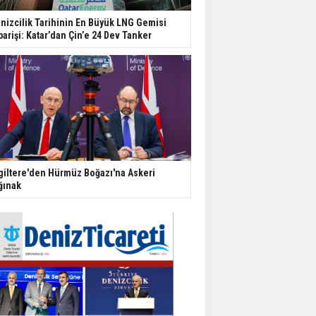
nizcilik Tarihinin En Büyük LNG Gemisi
parişi: Katar’dan Çin’e 24 Dev Tanker
giltere'den Hürmüz Boğazı'na Askeri
ğınak