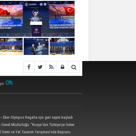
pti
– Eker Olympos Regatta için geri sayım başladı
ik Genel Müdürlüğü: "Rusya'dan Türkiye'ye Gelen
 Dron Saldırısına Uğradı"
al Gemi ve Yat Tasarım Yarışması'nda Başvuru