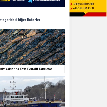
ategorideki Diğer Haberler
niz Yakıtında Kaya Petrolü Tartışması