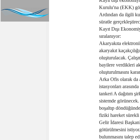
Kayıt dışı ekonomiy
Kurulu'na (EKK) göt
Ardından da ilgili ku
süratle gerçekleştire
Kayıt Dışı Ekonomiy
sıralanıyor:
Akaryakıta elektroni
akaryakıt kaçakçılığ
oluşturulacak. Çalış
bayilere verdikleri 
oluşturulmasını kararl
Arka Ofis olarak da a
istasyonları arasında
tankeri A dağıtım şi
sistemde görünecek. 
boşaltıp döndüğünde 
fiziki hareket sürekl
Gelir İdaresi Başkan
götürülmesini istiyo
bulunmasını talep ed