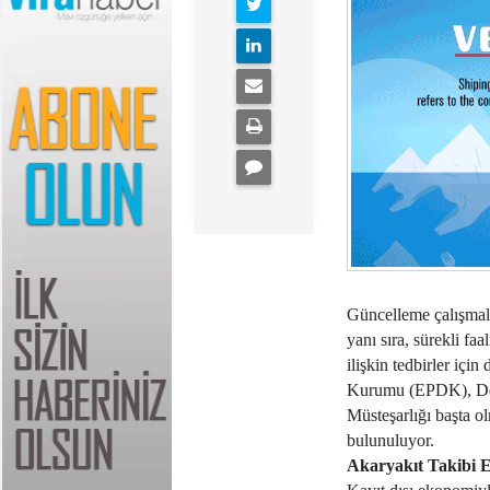
Güncelleme çalışmalar
yanı sıra, sürekli fa
ilişkin tedbirler iç
Kurumu (EPDK), Deni
Müsteşarlığı başta o
bulunuluyor.
Akaryakıt Takibi 