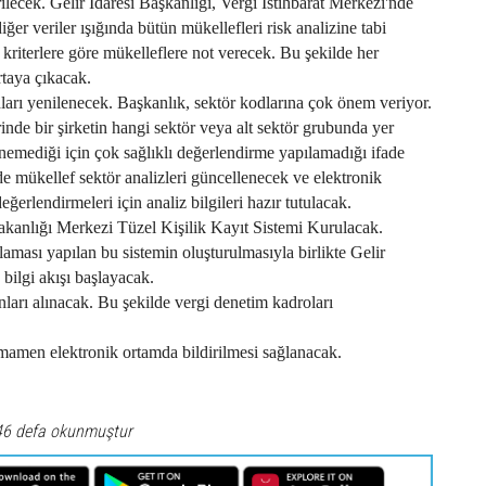
ilecek. Gelir İdaresi Başkanlığı, Vergi İstihbarat Merkezi'nde
iğer veriler ışığında bütün mükellefleri risk analizine tabi
 kriterlere göre mükelleflere not verecek. Bu şekilde her
rtaya çıkacak.
ları yenilenecek. Başkanlık, sektör kodlarına çok önem veriyor.
nde bir şirketin hangi sektör veya alt sektör grubunda yer
inemediği için çok sağlıklı değerlendirme yapılamadığı ifade
de mükellef sektör analizleri güncellenecek ve elektronik
değerlendirmeleri için analiz bilgileri hazır tutulacak.
akanlığı Merkezi Tüzel Kişilik Kayıt Sistemi Kurulacak.
aması yapılan bu sistemin oluşturulmasıyla birlikte Gelir
bilgi akışı başlayacak.
ları alınacak. Bu şekilde vergi denetim kadroları
amamen elektronik ortamda bildirilmesi sağlanacak.
46 defa okunmuştur