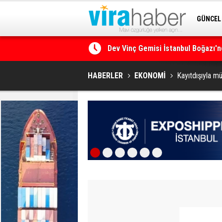
GÜNCEL
SİTENE 
Ege Denizi’nin En Büyük Mercan O
HABERLER
EKONOMİ
Kayıtdışıyla m