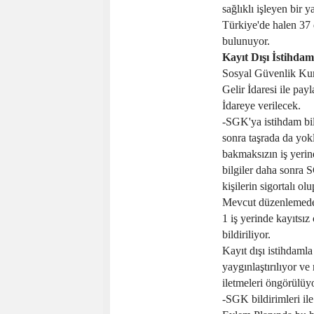
sağlıklı işleyen bir 
Türkiye'de halen 37 
bulunuyor.
Kayıt Dışı İstihdam
Sosyal Güvenlik Kur
Gelir İdaresi ile payl
İdareye verilecek.
-SGK'ya istihdam bil
sonra taşrada da yokl
bakmaksızın iş yerin
bilgiler daha sonra S
kişilerin sigortalı ol
Mevcut düzenlemede,
1 iş yerinde kayıtsı
bildiriliyor.
Kayıt dışı istihdam
yaygınlaştırılıyor ve
iletmeleri öngörülüyo
-SGK bildirimleri ile