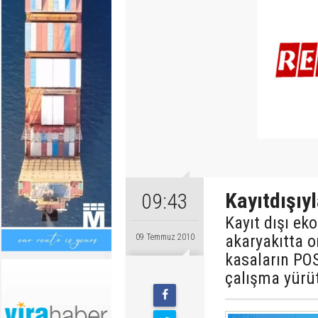
Kayıtdışıy
09:43
Kayıt dışı e
akaryakıtta o
09 Temmuz 2010
kasaların POS 
çalışma yürü