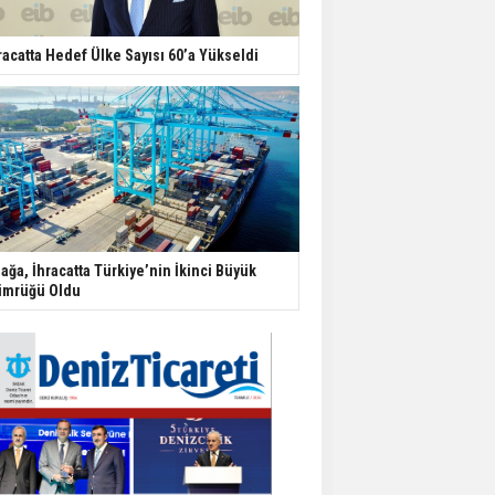
racatta Hedef Ülke Sayısı 60’a Yükseldi
iağa, İhracatta Türkiye’nin İkinci Büyük
mrüğü Oldu