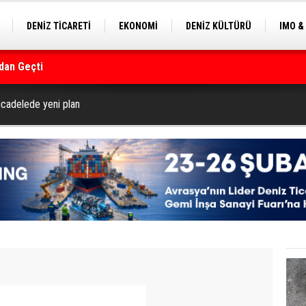
DENİZ TİCARETİ
EKONOMİ
DENİZ KÜLTÜRÜ
IMO &
EKLE
BALIKÇILIK
ÇEVRE
SEKTÖRDEN
rmanı
ücadelede yeni plan