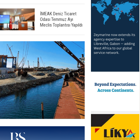
İMEAK Deniz Ticaret
Odası Temmuz Ayı
Meclis Toplantısı Yapıldı