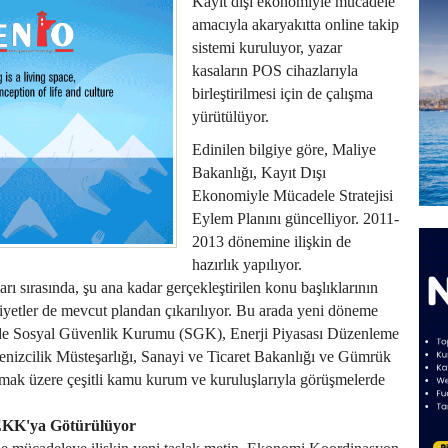
Kayıt dışı ekonomiyle mücadele
amacıyla akaryakıtta online takip
sistemi kuruluyor, yazar
kasaların POS cihazlarıyla
birleştirilmesi için de çalışma
yürütülüyor.
Edinilen bilgiye göre, Maliye
Bakanlığı, Kayıt Dışı
Ekonomiyle Mücadele Stratejisi
Eylem Planını güncelliyor. 2011-
2013 dönemine ilişkin de
hazırlık yapılıyor.
ı sırasında, şu ana kadar gerçekleştirilen konu başlıklarının
aliyetler de mevcut plandan çıkarılıyor. Bu arada yeni döneme
in de Sosyal Güvenlik Kurumu (SGK), Enerji Piyasası Düzenleme
zcilik Müsteşarlığı, Sanayi ve Ticaret Bakanlığı ve Gümrük
lmak üzere çeşitli kamu kurum ve kuruluşlarıyla görüşmelerde
EKK'ya Götürülüyor