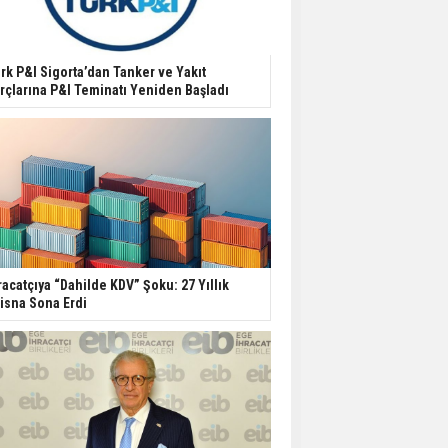
rk P&I Sigorta’dan Tanker ve Yakıt
rçlarına P&I Teminatı Yeniden Başladı
racatçıya “Dahilde KDV” Şoku: 27 Yıllık
tisna Sona Erdi