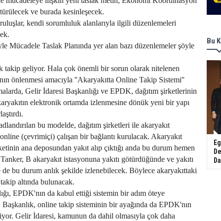
le mücadeleye ilişkin yeni taslak metin, Ekonomi Koordinasyon
ürülecek ve burada kesinleşecek.
ruluşlar, kendi sorumluluk alanlarıyla ilgili düzenlemeleri
cek.
Bu K
le Mücadele Taslak Planında yer alan bazı düzenlemeler şöyle
k takip geliyor. Hala çok önemli bir sorun olarak nitelenen
ının önlenmesi amacıyla ''Akaryakıtta Online Takip Sistemi''
malarda, Gelir İdaresi Başkanlığı ve EPDK, dağıtım şirketlerinin
akaryakıtın elektronik ortamda izlenmesine dönük yeni bir yapı
aştırdı.
dlandırılan bu modelde, dağıtım şirketleri ile akaryakıt
 online (çevrimiçi) çalışan bir bağlantı kurulacak. Akaryakıt
Eg
rketinin ana deposundan yakıt alıp çıktığı anda bu durum hemen
De
Tanker, B akaryakıt istasyonuna yakıtı götürdüğünde ve yakıtı
Da
de bu durum anlık şekilde izlenebilecek. Böylece akaryakıttaki
i takip altında bulunacak.
lığı, EPDK'nın da kabul ettiği sistemin bir adım öteye
r. Başkanlık, online takip sisteminin bir ayağında da EPDK'nın
iyor. Gelir İdaresi, kamunun da dahil olmasıyla çok daha