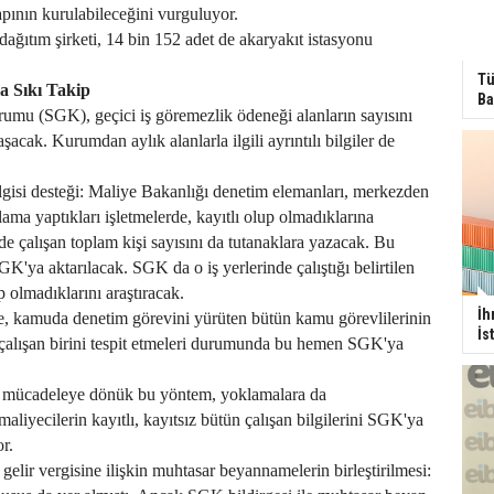
yapının kurulabileceğini vurguluyor.
dağıtım şirketi, 14 bin 152 adet de akaryakıt istasyonu
Tü
a Sıkı Takip
Ba
umu (SGK), geçici iş göremezlik ödeneği alanların sayısını
aşacak. Kurumdan aylık alanlarla ilgili ayrıntılı bilgiler de
gisi desteği: Maliye Bakanlığı denetim elemanları, merkezden
ama yaptıkları işletmelerde, kayıtlı olup olmadıklarına
de çalışan toplam kişi sayısını da tutanaklara yazacak. Bu
GK'ya aktarılacak. SGK da o iş yerlerinde çalıştığı belirtilen
up olmadıklarını araştıracak.
İh
 kamuda denetim görevini yürüten bütün kamu görevlilerinin
İs
z çalışan birini tespit etmeleri durumunda bu hemen SGK'ya
la mücadeleye dönük bu yöntem, yoklamalara da
 maliyecilerin kayıtlı, kayıtsız bütün çalışan bilgilerini SGK'ya
r.
 gelir vergisine ilişkin muhtasar beyannamelerin birleştirilmesi: