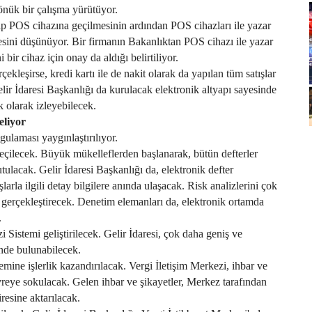
önük bir çalışma yürütüyor.
 tip POS cihazına geçilmesinin ardından POS cihazları ile yazar
mesini düşünüyor. Bir firmanın Bakanlıktan POS cihazı ile yazar
i bir cihaz için onay da aldığı belirtiliyor.
çekleşirse, kredi kartı ile de nakit olarak da yapılan tüm satışlar
lir İdaresi Başkanlığı da kurulacak elektronik altyapı sayesinde
k olarak izleyebilecek.
eliyor
gulaması yaygınlaştırılıyor.
geçilecek. Büyük mükelleflerden başlanarak, bütün defterler
tulacak. Gelir İdaresi Başkanlığı da, elektronik defter
şlarla ilgili detay bilgilere anında ulaşacak. Risk analizlerini çok
ı gerçekleştirecek. Denetim elemanları da, elektronik ortamda
.
 Sistemi geliştirilecek. Gelir İdaresi, çok daha geniş ve
inde bulunabilecek.
temine işlerlik kazandırılacak. Vergi İletişim Merkezi, ihbar ve
evreye sokulacak. Gelen ihbar ve şikayetler, Merkez tarafından
iresine aktarılacak.