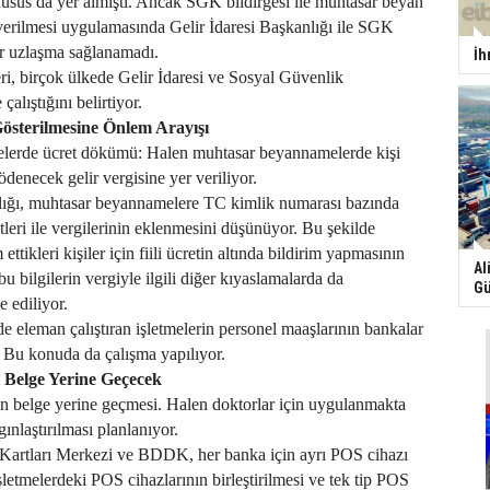
usus da yer almıştı. Ancak SGK bildirgesi ile muhtasar beyan
erilmesi uygulamasında Gelir İdaresi Başkanlığı ile SGK
ar uzlaşma sağlanamadı.
İh
leri, birçok ülkede Gelir İdaresi ve Sosyal Güvenlik
çalıştığını belirtiyor.
österilmesine Önlem Arayışı
lerde ücret dökümü: Halen muhtasar beyannamelerde kişi
 ödenecek gelir vergisine yer veriliyor.
nlığı, muhtasar beyannamelere TC kimlik numarası bazında
etleri ile vergilerinin eklenmesini düşünüyor. Bu şekilde
 ettikleri kişiler için fiili ücretin altında bildirim yapmasının
Al
u bilgilerin vergiyle ilgili diğer kıyaslamalarda da
Gü
e ediliyor.
de eleman çalıştıran işletmelerin personel maaşlarının bankalar
 Bu konuda da çalışma yapılıyor.
i Belge Yerine Geçecek
inin belge yerine geçmesi. Halen doktorlar için uygulanmakta
ınlaştırılması planlanıyor.
 Kartları Merkezi ve BDDK, her banka için ayrı POS cihazı
şletmelerdeki POS cihazlarının birleştirilmesi ve tek tip POS