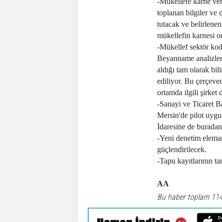
-Mükellefe karne ver
toplanan bilgiler ve d
tutacak ve belirlenen
mükellefin karnesi o
-Mükellef sektör kod
Beyanname analizleri
aldığı tam olarak bil
ediliyor. Bu çerçeve
ortamda ilgili şirket 
-Sanayi ve Ticaret B
Mersin'de pilot uygul
İdaresine de buradan 
-Yeni denetim eleman
güçlendirilecek.
-Tapu kayıtlarının t
AA
Bu haber toplam 11