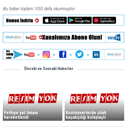
Bu haber toplam 1055 defa okunmuştur
Önceki ve Sonraki Haberler
Fethiye yat limanı
Konteynerlerde silah
hareketlendi
kaçakçılığı kolaylaştı