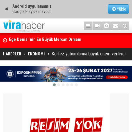
Android uygulamamız
Yükle
Google Play'de mevcut
14. TAYK – Eker Olympos Regatta için geri sayım başladı
Körfez yatırımlarına büyük önem veriliyor
HABERLER
EKONOMİ