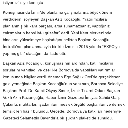
istiyoruz” diye konuştu.
Konuşmasında İzmir'de planlama çalışmalarına büyük önem
verdiklerini söyleyen Başkan Aziz Kocaoğlu, “Yatırımcılara
planlanmış bir kara parçası, arsa sunamazsanız, yaptığınız
çalışmaların hepsi laf-ı güzaftır” dedi. Yeni Kent Merkezi'nde
binaların yükselmeye başladığını belirten Başkan Kocaoğlu,
İnciraltı'nın planlanmasıyla birlikte İzmir'in 2015 yılında “EXPO'yu
yapmış gibi” olacağını da ifade etti.
Başkan Aziz Kocaoğlu, konuşmasının ardından, katılımcıların
sorularını yanıtladı ve özellikle Bornova'da yaptıkları yatırımlar
konusunda bilgiler verdi. Anemon Ege Sağlık Otel'de gerçekleşen
gala yemeğinde Başkan Kocaoğlu'nun yanı sıra, Bornova Belediye
Başkanı Prof. Dr. Kamil Okyay Sındır, İzmir Ticaret Odası Başkan
Vekili Akın Kazançoğlu, Haber İzmir Gazetesi İmtiyaz Sahibi Galip
Çukurlu, muhtarlar, işadamları, meslek örgütü başkanları ve dernek
temsilcileri hazır bulundu. Gecede, Bornova'ya katkıları nedeniyle
Gazeteci Selamettin Bayındır'a bir şükran plaketi de sunuldu.