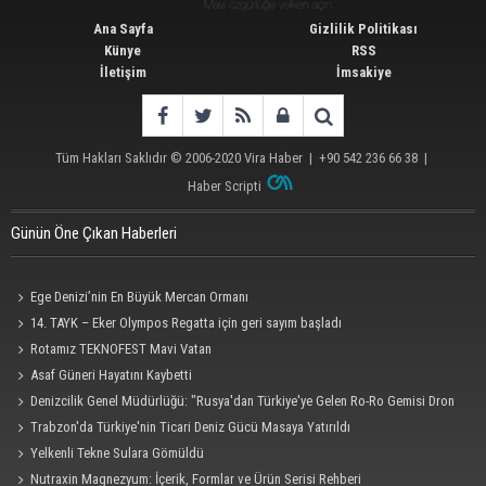
Ana Sayfa
Gizlilik Politikası
Künye
RSS
İletişim
İmsakiye
Tüm Hakları Saklıdır © 2006-2020
Vira Haber
| +90 542 236 66 38 |
Haber Scripti
Günün Öne Çıkan Haberleri
Ege Denizi’nin En Büyük Mercan Ormanı
14. TAYK – Eker Olympos Regatta için geri sayım başladı
Rotamız TEKNOFEST Mavi Vatan
Asaf Güneri Hayatını Kaybetti
Denizcilik Genel Müdürlüğü: "Rusya'dan Türkiye'ye Gelen Ro-Ro Gemisi Dron
Saldırısına Uğradı"
Trabzon'da Türkiye'nin Ticari Deniz Gücü Masaya Yatırıldı
Yelkenli Tekne Sulara Gömüldü
Nutraxin Magnezyum: İçerik, Formlar ve Ürün Serisi Rehberi