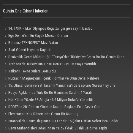
Günün Öne Çıkan Haberleri
14. TAYK – Eker Olympos Regatta için geri sayım başladı
Ege Denizi’nin En Büyük Mercan Ormanı
Rotamız TEKNOFEST Mavi Vatan
Asaf Güneri Hayatını Kaybetti
Denizcilik Genel Müdürlüğü: "Rusya'dan Türkiye'ye Gelen Ro-Ro Gemisi Dron
Saldırısına Uğradı"
Trabzon'da Türkiye'nin Ticari Deniz Gücü Masaya Yatırıldı
Yelkenli Tekne Sulara Gömüldü
Nutraxin Magnezyum: İçerik, Formlar ve Ürün Serisi Rehberi
15. Ulusal Gemi ve Yat Tasarım Yarışması'nda Başvuru Süresi 4 Eylül'e
Uzatıldı
Rusya Açıklarında Türk Ro-Ro Gemisine Saldırı: 4 Yaralı
Net Kârını Yüzde 38 Artışla 46.5 Milyon Dolar’a Yükseltti
DÖDER'in 28. Dönem Yönetim Kurulu Başkanı Emir Çevik Oldu
Electromar: Kriz Döneminde Cesur Bir Kuruluş
İstanbul'da Deniz Ulaşımına Sis Engeli: 15 Şehir Hatları Seferi İptal Edildi
Gemi Mühendisleri Odası'ndan Yalova'daki Silahlı Saldırıya Tepki