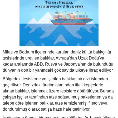
Milas ve Bodrum ilçelerinde kurulan deniz kültür balıkçılığı
tesislerinde üretilen balıklar, Avrupa'dan Uzak Doğu'ya
kadar aralarında ABD, Rusya ve Japonya'nın da bulunduğu
dünyanın dört bir yanındaki çok sayıda ülkeye ihraç ediliyor.
Bölgedeki tesislerde yetiştirilen balıklar, bir dizi işlemden
geçiriliyor. Denizdeki üretim alanından fileli kepçelerle
alınan balıklar, işlenmek üzere tesislere götürülüyor. Burada
çalışan işçiler tarafından taze soğutulmuş paketlenen ya da
talebe göre işlenen balıklar, taze temizlenmiş, fileto veya
dondurulmuş olarak satışa hazır hale getiriliyor.
İç piyasada önemli bir pazarı olan kültür balığı, birçok ülkeye