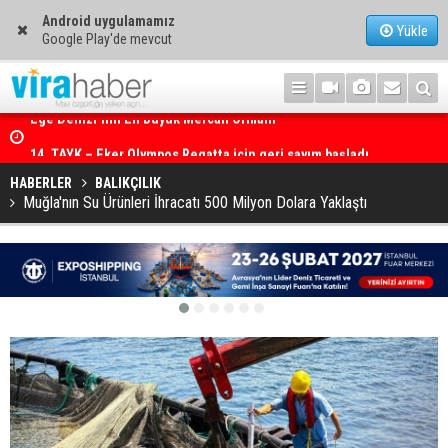
Android uygulamamız
Yükle
Google Play'de mevcut
14. TAYK – Eker Olympos Regatta için geri sayım başladı
HABERLER
BALIKÇILIK
Muğla'nın Su Ürünleri İhracatı 500 Milyon Dolara Yaklaştı