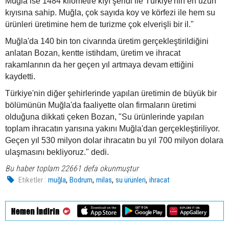
Muğla ise 1484 kilometre kıyı şeridi ile Türkiye'nin en uzun
kıyısına sahip. Muğla, çok sayıda koy ve körfezi ile hem su
ürünleri üretimine hem de turizme çok elverişli bir il."
Muğla'da 140 bin ton civarında üretim gerçekleştirildiğini
anlatan Bozan, kentte istihdam, üretim ve ihracat
rakamlarının da her geçen yıl artmaya devam ettiğini
kaydetti.
Türkiye'nin diğer şehirlerinde yapılan üretimin de büyük bir
bölümünün Muğla'da faaliyette olan firmaların üretimi
olduğuna dikkati çeken Bozan, "Su ürünlerinde yapılan
toplam ihracatın yarısına yakını Muğla'dan gerçekleştiriliyor.
Geçen yıl 530 milyon dolar ihracatın bu yıl 700 milyon dolara
ulaşmasını bekliyoruz." dedi.
Bu haber toplam 22661 defa okunmuştur
,
,
,
,
Etiketler :
muğla
Bodrum
milas
su ürünleri
ihracat