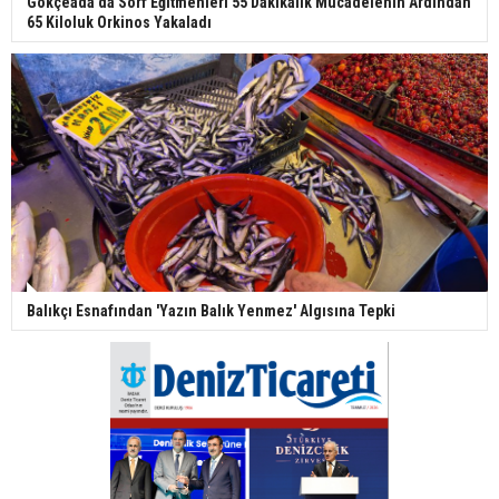
Gökçeada’da Sörf Eğitmenleri 55 Dakikalık Mücadelenin Ardından
65 Kiloluk Orkinos Yakaladı
Balıkçı Esnafından 'Yazın Balık Yenmez' Algısına Tepki