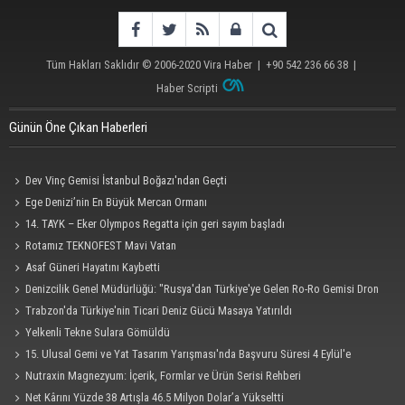
Tüm Hakları Saklıdır © 2006-2020
Vira Haber
| +90 542 236 66 38 |
Haber Scripti
Günün Öne Çıkan Haberleri
Dev Vinç Gemisi İstanbul Boğazı'ndan Geçti
Ege Denizi’nin En Büyük Mercan Ormanı
14. TAYK – Eker Olympos Regatta için geri sayım başladı
Rotamız TEKNOFEST Mavi Vatan
Asaf Güneri Hayatını Kaybetti
Denizcilik Genel Müdürlüğü: "Rusya'dan Türkiye'ye Gelen Ro-Ro Gemisi Dron
Saldırısına Uğradı"
Trabzon'da Türkiye'nin Ticari Deniz Gücü Masaya Yatırıldı
Yelkenli Tekne Sulara Gömüldü
15. Ulusal Gemi ve Yat Tasarım Yarışması'nda Başvuru Süresi 4 Eylül'e
Uzatıldı
Nutraxin Magnezyum: İçerik, Formlar ve Ürün Serisi Rehberi
Net Kârını Yüzde 38 Artışla 46.5 Milyon Dolar’a Yükseltti