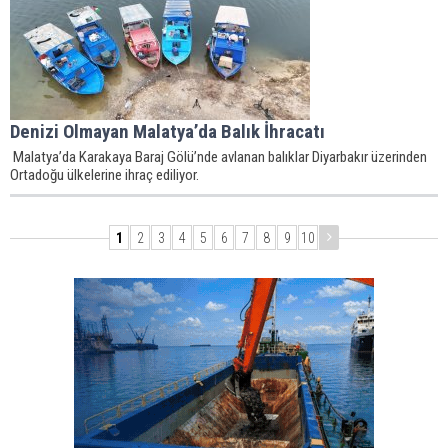
Denizi Olmayan Malatya’da Balık İhracatı
Malatya’da Karakaya Baraj Gölü’nde avlanan balıklar Diyarbakır üzerinden
Ortadoğu ülkelerine ihraç ediliyor.
1
2
3
4
5
6
7
8
9
10