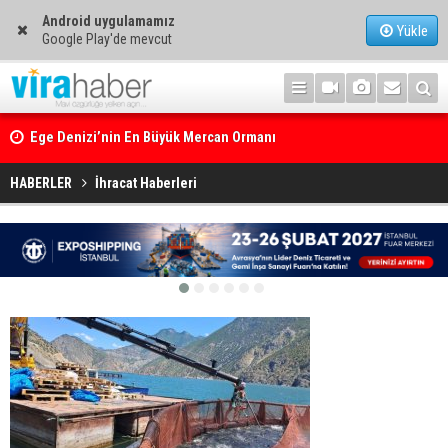
Android uygulamamız
Yükle
Google Play'de mevcut
Ege Denizi’nin En Büyük Mercan Ormanı
HABERLER
İhracat Haberleri