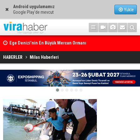
Android uygulamamız
Yükle
Google Play'de mevcut
Ege Denizi’nin En Büyük Mercan Ormanı
HABERLER
Milas Haberleri