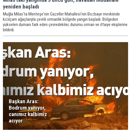
yeniden başladı
Muğla Milas'ta Menteşe'nin Gazeller Mahallesi'nin Bozbayır mevkiinde
kızılçam ağaçlarıyla çevrili ormanlık bölgede yangın başladı. Bölgeden
yükselen dumanı fark eden çevredekiler, durumu orman ve itfaiye ekiplerine
bildirdi.
Başkan Aras:
Bodrum yanıyor,
canımız kalbimiz
acıyor