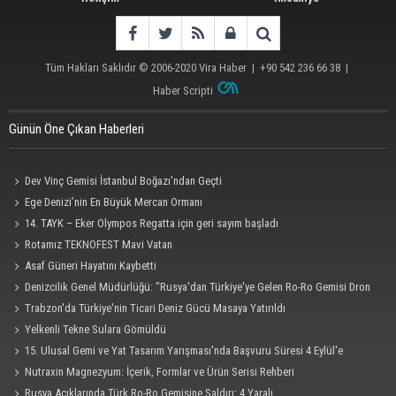
Tüm Hakları Saklıdır © 2006-2020
Vira Haber
| +90 542 236 66 38 |
Haber Scripti
Günün Öne Çıkan Haberleri
Dev Vinç Gemisi İstanbul Boğazı'ndan Geçti
Ege Denizi’nin En Büyük Mercan Ormanı
14. TAYK – Eker Olympos Regatta için geri sayım başladı
Rotamız TEKNOFEST Mavi Vatan
Asaf Güneri Hayatını Kaybetti
Denizcilik Genel Müdürlüğü: "Rusya'dan Türkiye'ye Gelen Ro-Ro Gemisi Dron
Saldırısına Uğradı"
Trabzon'da Türkiye'nin Ticari Deniz Gücü Masaya Yatırıldı
Yelkenli Tekne Sulara Gömüldü
15. Ulusal Gemi ve Yat Tasarım Yarışması'nda Başvuru Süresi 4 Eylül'e
Uzatıldı
Nutraxin Magnezyum: İçerik, Formlar ve Ürün Serisi Rehberi
Rusya Açıklarında Türk Ro-Ro Gemisine Saldırı: 4 Yaralı