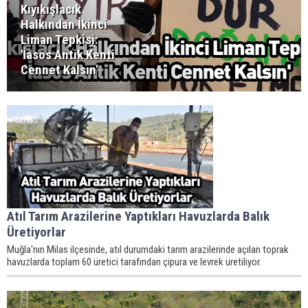
Kıyıkışlacık
Halkından İkinci
Liman Tepkisi:
'İasos Antik Kenti
Cennet Kalsın'
Atıl Tarım Arazilerine Yaptıkları Havuzlarda Balık
Üretiyorlar
Muğla'nın Milas ilçesinde, atıl durumdaki tarım arazilerinde açılan toprak
havuzlarda toplam 60 üretici tarafından çipura ve levrek üretiliyor.