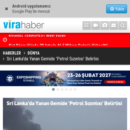
Android uygulamamız
Yükle
Google Play'de mevcut
Net Kârını Yüzde 38 Artışla 46.5 Milyon Dolar’a Yükseltti
HABERLER
DÜNYA
Sri Lanka'da Yanan Gemide 'Petrol Sızıntısı' Belirtisi