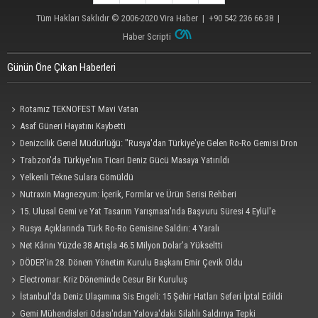
Tüm Hakları Saklıdır © 2006-2020
Vira Haber
| +90 542 236 66 38 |
Haber Scripti
Günün Öne Çıkan Haberleri
Rotamız TEKNOFEST Mavi Vatan
Asaf Güneri Hayatını Kaybetti
Denizcilik Genel Müdürlüğü: "Rusya'dan Türkiye'ye Gelen Ro-Ro Gemisi Dron
Saldırısına Uğradı"
Trabzon'da Türkiye'nin Ticari Deniz Gücü Masaya Yatırıldı
Yelkenli Tekne Sulara Gömüldü
Nutraxin Magnezyum: İçerik, Formlar ve Ürün Serisi Rehberi
15. Ulusal Gemi ve Yat Tasarım Yarışması'nda Başvuru Süresi 4 Eylül'e
Uzatıldı
Rusya Açıklarında Türk Ro-Ro Gemisine Saldırı: 4 Yaralı
Net Kârını Yüzde 38 Artışla 46.5 Milyon Dolar’a Yükseltti
DÖDER'in 28. Dönem Yönetim Kurulu Başkanı Emir Çevik Oldu
Electromar: Kriz Döneminde Cesur Bir Kuruluş
İstanbul'da Deniz Ulaşımına Sis Engeli: 15 Şehir Hatları Seferi İptal Edildi
Gemi Mühendisleri Odası'ndan Yalova'daki Silahlı Saldırıya Tepki