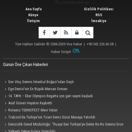
Ana Sayfa
Gizlilik Politikası
Künye
RSS
İletişim
İmsakiye
Tüm Hakları Saklıdır © 2006-2020
Vira Haber
| +90 542 236 66 38 |
Haber Scripti
Günün Öne Çıkan Haberleri
Dev Vinç Gemisi İstanbul Boğazı'ndan Geçti
Ege Denizi’nin En Büyük Mercan Ormanı
14. TAYK – Eker Olympos Regatta için geri sayım başladı
Asaf Güneri Hayatını Kaybetti
Rotamız TEKNOFEST Mavi Vatan
Trabzon'da Türkiye'nin Ticari Deniz Gücü Masaya Yatırıldı
Denizcilik Genel Müdürlüğü: "Rusya'dan Türkiye'ye Gelen Ro-Ro Gemisi Dron
Saldırısına Uğradı"
Yelkenli Tekne Sulara Gömüldü