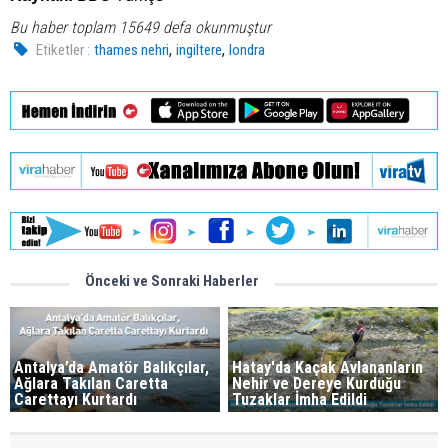
Bu haber toplam 15649 defa okunmuştur
,
,
Etiketler :
thames nehri
ingiltere
londra
Önceki ve Sonraki Haberler
Antalya’da Amatör Balıkçılar,
Hatay'da Kaçak Avlananların
Ağlara Takılan Caretta
Nehir ve Dereye Kurduğu
Carettayı Kurtardı
Tuzaklar İmha Edildi