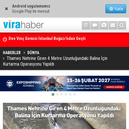
Android uygulamamız
Yükle
Google Play'de mevcut
Ege Denizi’nin En Büyük Mercan Ormanı
HABERLER
DÜNYA
Thames Nehrine Giren 4 Metre Uzunluğundaki Balina İçin
Kurtarma Operasyonu Yapıldı