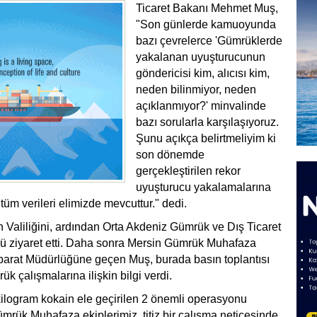
Ticaret Bakanı Mehmet Muş,
"Son günlerde kamuoyunda
bazı çevrelerce 'Gümrüklerde
yakalanan uyuşturucunun
göndericisi kim, alıcısı kim,
neden bilinmiyor, neden
açıklanmıyor?' minvalinde
bazı sorularla karşılaşıyoruz.
Şunu açıkça belirtmeliyim ki
son dönemde
gerçekleştirilen rekor
uyuşturucu yakalamalarına
tüm verileri elimizde mevcuttur." dedi.
Valiliğini, ardından Orta Akdeniz Gümrük ve Dış Ticaret
 ziyaret etti. Daha sonra Mersin Gümrük Muhafaza
hbarat Müdürlüğüne geçen Muş, burada basın toplantısı
k çalışmalarına ilişkin bilgi verdi.
kilogram kokain ele geçirilen 2 önemli operasyonu
ümrük Muhafaza ekiplerimiz, titiz bir çalışma neticesinde