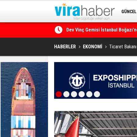
GÜNCEL
SİTENE 
Ege Denizi’nin En Büyük Mercan O
HABERLER
EKONOMİ
Ticaret Bakanı