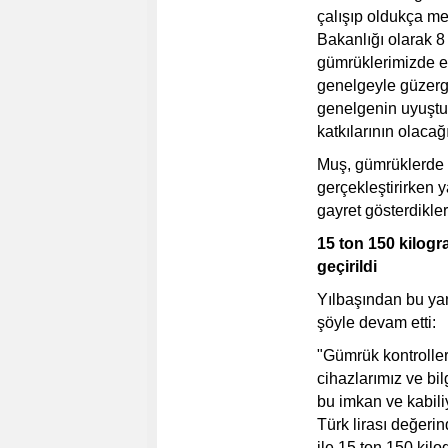
çalışıp oldukça me
Bakanlığı olarak 
gümrüklerimizde ek 
genelgeyle güzerga
genelgenin uyuştu
katkılarının olaca
Muş, gümrüklerde 
gerçekleştirirken 
gayret gösterdikleri
15 ton 150 kilog
geçirildi
Yılbaşından bu yana
şöyle devam etti:
"Gümrük kontrolleri
cihazlarımız ve bi
bu imkan ve kabili
Türk lirası değeri
ile 15 ton 150 ki