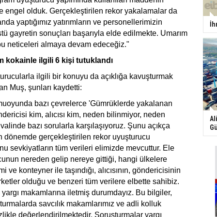
 engel olduk. Gerçekleştirilen rekor yakalamalar da
anda yaptığımız yatırımların ve personellerimizin
İh
stü gayretin sonuçları başarıyla elde edilmekte. Umarım
u neticeleri almaya devam edeceğiz."
 kokainle ilgili 6 kişi tutuklandı
urucularla ilgili bir konuyu da açıklığa kavuşturmak
an Muş, şunları kaydetti:
muoyunda bazı çevrelerce 'Gümrüklerde yakalanan
ericisi kim, alıcısı kim, neden bilinmiyor, neden
Al
valinde bazı sorularla karşılaşıyoruz. Şunu açıkça
Gü
on dönemde gerçekleştirilen rekor uyuşturucu
u sevkiyatların tüm verileri elimizde mevcuttur. Ele
cunun nereden gelip nereye gittiği, hangi ülkelere
i ve konteyner ile taşındığı, alıcısının, göndericisinin
ketler olduğu ve benzeri tüm verilere elbette sahibiz.
z yargı makamlarına iletmiş durumdayız. Bu bilgiler,
urmalarda savcılık makamlarımız ve adli kolluk
zlikle değerlendirilmektedir. Soruşturmalar yargı