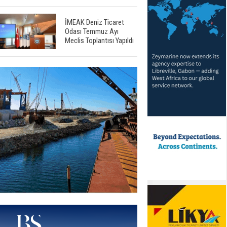
İMEAK Deniz Ticaret
Odası Temmuz Ayı
Meclis Toplantısı Yapıldı