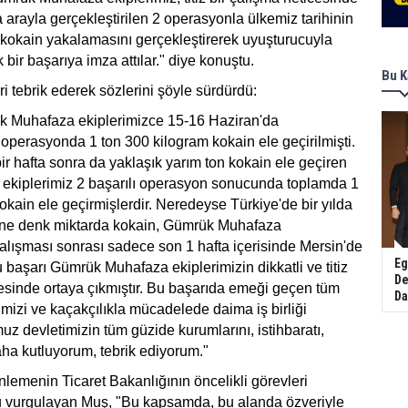
a arayla gerçekleştirilen 2 operasyonla ülkemiz tarihinin
 kokain yakalamasını gerçekleştirerek uyuşturucuyla
ir başarıya imza attılar." diye konuştu.
Bu K
i tebrik ederek sözlerini şöyle sürdürdü:
k Muhafaza ekiplerimizce 15-16 Haziran'da
k operasyonda 1 ton 300 kilogram kokain ele geçirilmişti.
 hafta sonra da yaklaşık yarım ton kokain ele geçiren
kiplerimiz 2 başarılı operasyon sonucunda toplamda 1
okain ele geçirmişlerdir. Neredeyse Türkiye'de bir yılda
aine denk miktarda kokain, Gümrük Muhafaza
 çalışması sonrası sadece son 1 hafta içerisinde Mersin'de
Eg
Bu başarı Gümrük Muhafaza ekiplerimizin dikkatli ve titiz
De
esinde ortaya çıkmıştır. Bu başarıda emeği geçen tüm
Da
mizi ve kaçakçılıkla mücadelede daima iş birliği
uz devletimizin tüm güzide kurumlarını, istihbaratı,
aha kutluyorum, tebrik ediyorum."
önlemenin Ticaret Bakanlığının öncelikli görevleri
 vurgulayan Muş, "Bu kapsamda, bu alanda özveriyle