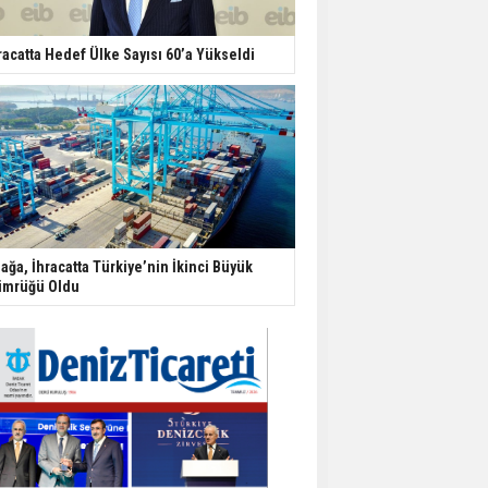
racatta Hedef Ülke Sayısı 60’a Yükseldi
iağa, İhracatta Türkiye’nin İkinci Büyük
mrüğü Oldu