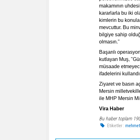
makamının uhdesin
kararlarla bu iki o
kimlerin bu konula
mevcuttur. Bu minv
bilgiye sahip old
olmasın."
Başarılı operasyon
kutlayan Muş, "Güm
müsaade etmeyeceğ
ifadelerini kullandı
Ziyaret ve basın a
Mersin milletvekil
ile MHP Mersin Mill
Vira Haber
Bu haber toplam 19
Etiketler :
mehmet