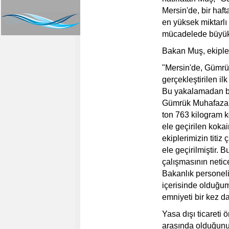
Mersin'de, bir haft
en yüksek miktarlı
mücadelede büyük b
Bakan Muş, ekipler
"Mersin'de, Gümrü
gerçekleştirilen il
Bu yakalamadan bir
Gümrük Muhafaza e
ton 763 kilogram k
ele geçirilen kok
ekiplerimizin titiz
ele geçirilmiştir. 
çalışmasının netic
Bakanlık personeli
içerisinde olduğum
emniyeti bir kez d
Yasa dışı ticareti 
arasında olduğunu