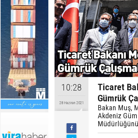
Ticaret Ba
10:28
Gümrük Çal
28 Haziran 2021
Bakan Muş, Me
Akdeniz Gümr
Müdürlüğünü z