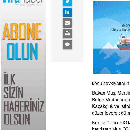
konu sevkiyatların 
Bakan Muş, Mersin 
Bölge Müdürlüğünü
Kaçakçılık ve İsti
düzenleyerek gümrü
Kentte, 1 ton 763 
hatırlatan Muş, "G