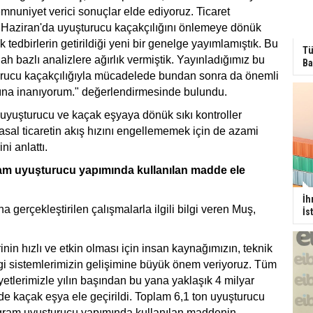
mnuniyet verici sonuçlar elde ediyoruz. Ticaret
8 Haziran'da uyuşturucu kaçakçılığını önlemeye dönük
tedbirlerin getirildiği yeni bir genelge yayımlamıştık. Bu
Tü
h bazlı analizlere ağırlık vermiştik. Yayınladığımız bu
Ba
rucu kaçakçılığıyla mücadelede bundan sonra da önemli
ğına inanıyorum." değerlendirmesinde bulundu.
uyuşturucu ve kaçak eşyaya dönük sıkı kontroller
yasal ticaretin akış hızını engellememek için de azami
ni anlattı.
ram uyuşturucu yapımında kullanılan madde ele
İh
 gerçekleştirilen çalışmalarla ilgili bilgi veren Muş,
İs
nin hızlı ve etkin olması için insan kaynağımızın, teknik
lgi sistemlerimizin gelişimine büyük önem veriyoruz. Tüm
yetlerimizle yılın başından bu yana yaklaşık 4 milyar
nde kaçak eşya ele geçirildi. Toplam 6,1 ton uyuşturucu
logram uyuşturucu yapımında kullanılan maddenin