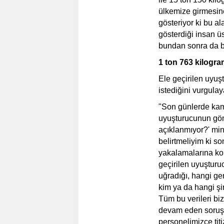
ülkemize girmesine
gösteriyor ki bu al
gösterdiği insan ü
bundan sonra da b
1 ton 763 kilogram
Ele geçirilen uyuşt
istediğini vurgulay
"Son günlerde ka
uyuşturucunun gönd
açıklanmıyor?' min
belirtmeliyim ki s
yakalamalarına kon
geçirilen uyuşturu
uğradığı, hangi gem
kim ya da hangi şir
Tüm bu verileri bi
devam eden soruşt
personelimizce titi