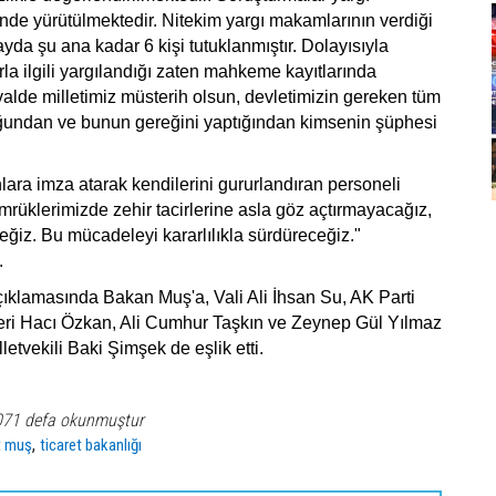
de yürütülmektedir. Nitekim yargı makamlarının verdiği
layda şu ana kadar 6 kişi tutuklanmıştır. Dolayısıyla
rla ilgili yargılandığı zaten mahkeme kayıtlarında
alde milletimiz müsterih olsun, devletimizin gereken tüm
uğundan ve bunun gereğini yaptığından kimsenin şüphesi
lara imza atarak kendilerini gururlandıran personeli
rüklerimizde zehir tacirlerine asla göz açtırmayacağız,
iz. Bu mücadeleyi kararlılıkla sürdüreceğiz."
.
çıklamasında Bakan Muş'a, Vali Ali İhsan Su, AK Parti
leri Hacı Özkan, Ali Cumhur Taşkın ve Zeynep Gül Yılmaz
etvekili Baki Şimşek de eşlik etti.
071 defa okunmuştur
,
 muş
ticaret bakanlığı