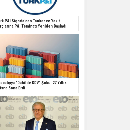
rk P&I Sigorta’dan Tanker ve Yakıt
rçlarına P&I Teminatı Yeniden Başladı
racatçıya “Dahilde KDV” Şoku: 27 Yıllık
tisna Sona Erdi