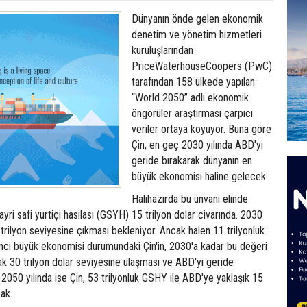
Dünyanın önde gelen ekonomik
denetim ve yönetim hizmetleri
kuruluşlarından
PriceWaterhouseCoopers (PwC)
tarafından 158 ülkede yapılan
“World 2050” adlı ekonomik
öngörüler araştırması çarpıcı
veriler ortaya koyuyor. Buna göre
Çin, en geç 2030 yılında ABD'yi
geride bırakarak dünyanın en
büyük ekonomisi haline gelecek.
Halihazırda bu unvanı elinde
yri safi yurtiçi hasılası (GSYH) 15 trilyon dolar civarında. 2030
 trilyon seviyesine çıkması bekleniyor. Ancak halen 11 trilyonluk
inci büyük ekonomisi durumundaki Çin'in, 2030'a kadar bu değeri
ak 30 trilyon dolar seviyesine ulaşması ve ABD'yi geride
 2050 yılında ise Çin, 53 trilyonluk GSHY ile ABD'ye yaklaşık 15
cak.