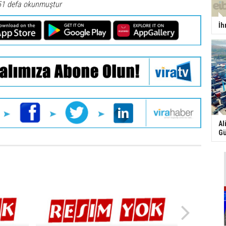
51 defa okunmuştur
İh
Al
Gü