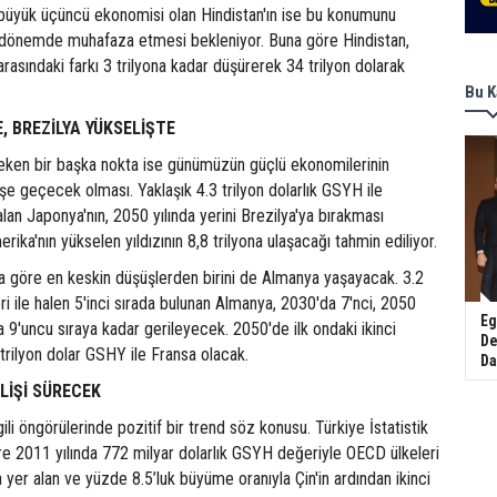
büyük üçüncü ekonomisi olan Hindistan'ın ise bu konumunu
 dönemde muhafaza etmesi bekleniyor. Buna göre Hindistan,
arasındaki farkı 3 trilyona kadar düşürerek 34 trilyon dolarak
Bu K
 BREZİLYA YÜKSELİŞTE
eken bir başka nokta ise günümüzün güçlü ekonomilerinin
şe geçecek olması. Yaklaşık 4.3 trilyon dolarlık GSYH ile
lan Japonya'nın, 2050 yılında yerini Brezilya'ya bırakması
ika'nın yükselen yıldızının 8,8 trilyona ulaşacağı tahmin ediliyor.
a göre en keskin düşüşlerden birini de Almanya yaşayacak. 3.2
i ile halen 5'inci sırada bulunan Almanya, 2030'da 7'nci, 2050
Eg
nla 9'uncu sıraya kadar gerileyecek. 2050'de ilk ondaki ikinci
De
 trilyon dolar GSHY ile Fransa olacak.
Da
LİŞİ SÜRECEK
gili öngörülerinde pozitif bir trend söz konusu. Türkiye İstatistik
re 2011 yılında 772 milyar dolarlık GSYH değeriyle OECD ülkeleri
a yer alan ve yüzde 8.5’luk büyüme oranıyla Çin'in ardından ikinci