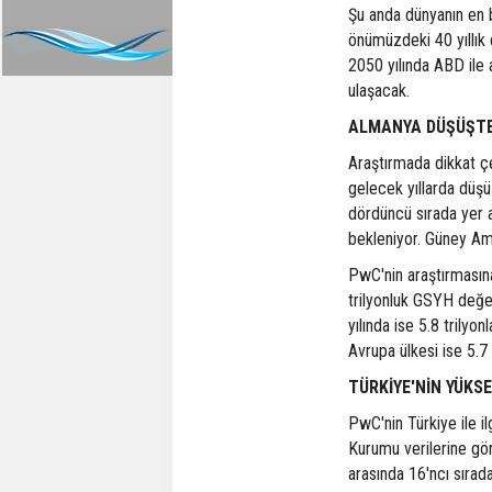
Şu anda dünyanın en 
önümüzdeki 40 yıllık
2050 yılında ABD ile 
ulaşacak.
ALMANYA DÜŞÜŞTE,
Araştırmada dikkat ç
gelecek yıllarda düşü
dördüncü sırada yer a
bekleniyor. Güney Amer
PwC'nin araştırmasın
trilyonluk GSYH değer
yılında ise 5.8 trilyo
Avrupa ülkesi ise 5.7
TÜRKİYE'NİN YÜKSE
PwC'nin Türkiye ile il
Kurumu verilerine gö
arasında 16'ncı sırad