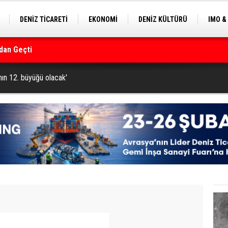
DENİZ TİCARETİ
EKONOMİ
DENİZ KÜLTÜRÜ
IMO &
dan Geçti
EKLE
BALIKÇILIK
ÇEVRE
SEKTÖRDEN
rmanı
nın 12. büyüğü olacak'