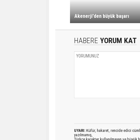
Akenerji'den büyük başarı
HABERE
YORUM KAT
UYARI:
Küfür, hakaret, rencide edici cümlel
yazılmamış,
Türkçe karakter kullanılmayan ve büyük h