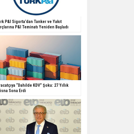
rk P&I Sigorta’dan Tanker ve Yakıt
rçlarına P&I Teminatı Yeniden Başladı
racatçıya “Dahilde KDV” Şoku: 27 Yıllık
tisna Sona Erdi