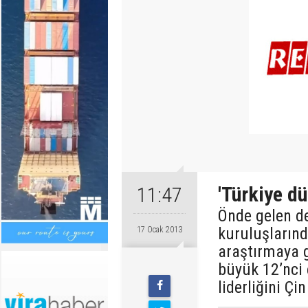
'Türkiye d
11:47
Önde gelen d
kuruluşların
17 Ocak 2013
araştırmaya g
büyük 12’nci
liderliğini Çi