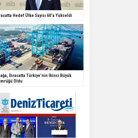
racatta Hedef Ülke Sayısı 60’a Yükseldi
iağa, İhracatta Türkiye’nin İkinci Büyük
mrüğü Oldu