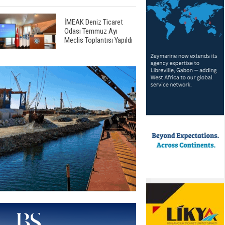
İMEAK Deniz Ticaret
Odası Temmuz Ayı
Meclis Toplantısı Yapıldı