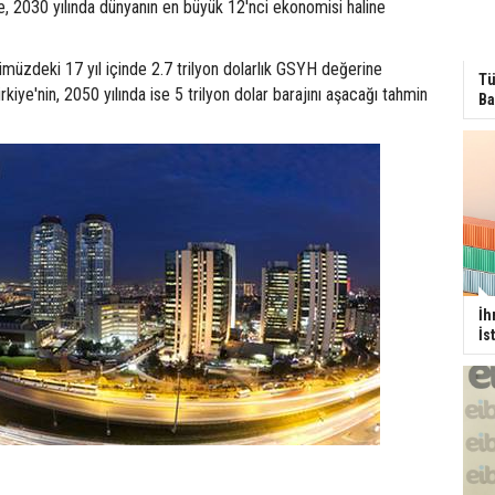
e, 2030 yılında dünyanın en büyük 12'nci ekonomisi haline
müzdeki 17 yıl içinde 2.7 trilyon dolarlık GSYH değerine
Tü
iye'nin, 2050 yılında ise 5 trilyon dolar barajını aşacağı tahmin
Ba
İh
İs