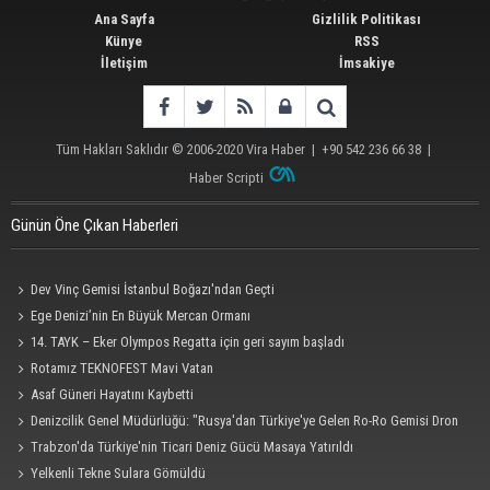
Ana Sayfa
Gizlilik Politikası
Künye
RSS
İletişim
İmsakiye
Tüm Hakları Saklıdır © 2006-2020
Vira Haber
| +90 542 236 66 38 |
Haber Scripti
Günün Öne Çıkan Haberleri
Dev Vinç Gemisi İstanbul Boğazı'ndan Geçti
Ege Denizi’nin En Büyük Mercan Ormanı
14. TAYK – Eker Olympos Regatta için geri sayım başladı
Rotamız TEKNOFEST Mavi Vatan
Asaf Güneri Hayatını Kaybetti
Denizcilik Genel Müdürlüğü: "Rusya'dan Türkiye'ye Gelen Ro-Ro Gemisi Dron
Saldırısına Uğradı"
Trabzon'da Türkiye'nin Ticari Deniz Gücü Masaya Yatırıldı
Yelkenli Tekne Sulara Gömüldü