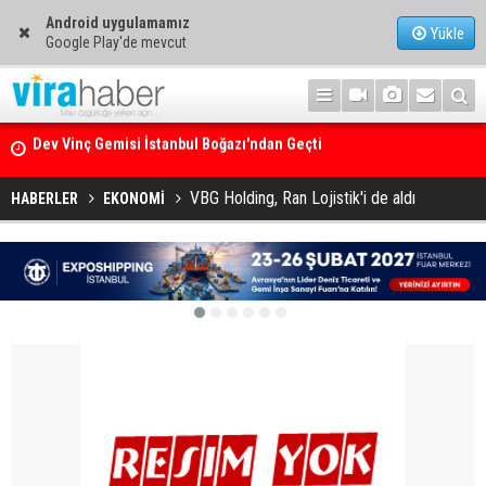
Android uygulamamız
Yükle
Google Play'de mevcut
Ege Denizi’nin En Büyük Mercan Ormanı
VBG Holding, Ran Lojistik'i de aldı
HABERLER
EKONOMİ