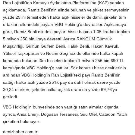
Ran Lojistik’ten Kamuyu Aydınlatma Platformu’na (KAP) yapılan
açıklamada, Ramiz Benli’nin elinde bulunan ve şirket sermayesinin
yüzde 25’ini temsil eden halka açık hisseler de dahil, şirketin tüm
ortakları ellerindeki payları VBG Holding’e devrettiler. Açıklamaya
göre, Ramiz Benli elindeki payları hisse başına 1.05 liradan toplam
5 milyon 250 bin liraya devretti. Ayrıca RANGÜM Gümrük
Müşavirliği, Gülhun Gülfem Benli, Haluk Benli, Hakan Kavruk,
Yüksel Taşkoparan ve Necmi Geçmez de ellerinde halka kapalı
konumda bulunan tüm hisseleri toplam 1 milyon 256 bin 690 TL
karşılığında VBG Holding’e sattılar. Söz konusu hisse devirlerinin
ardından VBG Holding’in Ran Lojistik’teki payı Ramiz Benli’nin
sattığı halka açık yüzde 25’lik pay da dahil olmak üzere yüzde
30,24 olurken, şirketin halka açıklık oranı da yüzde 69,76’ya
geriledi.
VBG Holding’in bünyesinde son yaptığı satın almalar dışında
ayrıca, Ansa Enerji, Doğusan Tersanesi, Suu Otel, Catadon Yatch
şirketleri bulunuyor.
denizhaber.com.tr