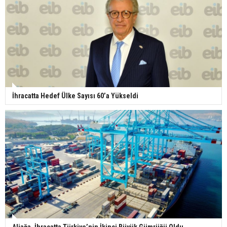
İhracatta Hedef Ülke Sayısı 60’a Yükseldi
Aliağa, İhracatta Türkiye’nin İkinci Büyük Gümrüğü Oldu