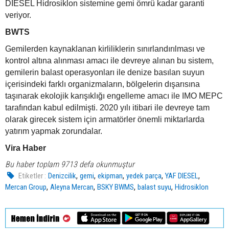
DIESEL Hidrosiklon sistemine gemi ömrü kadar garanti
veriyor.
BWTS
Gemilerden kaynaklanan kirliliklerin sınırlandırılması ve
kontrol altına alınması amacı ile devreye alınan bu sistem,
gemilerin balast operasyonları ile denize basılan suyun
içerisindeki farklı organizmaların, bölgelerin dışarısına
taşınarak ekolojik karışıklığı engelleme amacı ile IMO MEPC
tarafından kabul edilmişti. 2020 yılı itibari ile devreye tam
olarak girecek sistem için armatörler önemli miktarlarda
yatırım yapmak zorundalar.
Vira Haber
Bu haber toplam 9713 defa okunmuştur
,
,
,
,
,
Etiketler :
Denizcilik
gemi
ekipman
yedek parça
YAF DIESEL
,
,
,
,
Mercan Group
Aleyna Mercan
BSKY BWMS
balast suyu
Hidrosiklon