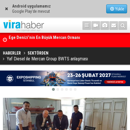
Android uygulamamız
Yükle
Google Play'de mevcut
14. TAYK – Eker Olympos Regatta için geri sayım başladı
HABERLER
SEKTÖRDEN
Yaf Diesel ile Mercan Group BWTS anlaşması