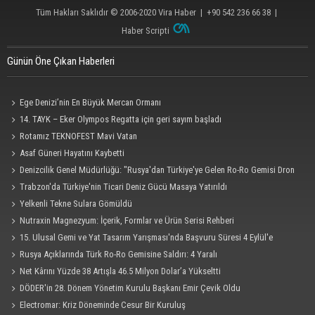
Tüm Hakları Saklıdır © 2006-2020
Vira Haber
| +90 542 236 66 38 |
Haber Scripti
Günün Öne Çıkan Haberleri
Ege Denizi’nin En Büyük Mercan Ormanı
14. TAYK – Eker Olympos Regatta için geri sayım başladı
Rotamız TEKNOFEST Mavi Vatan
Asaf Güneri Hayatını Kaybetti
Denizcilik Genel Müdürlüğü: "Rusya'dan Türkiye'ye Gelen Ro-Ro Gemisi Dron
Saldırısına Uğradı"
Trabzon'da Türkiye'nin Ticari Deniz Gücü Masaya Yatırıldı
Yelkenli Tekne Sulara Gömüldü
Nutraxin Magnezyum: İçerik, Formlar ve Ürün Serisi Rehberi
15. Ulusal Gemi ve Yat Tasarım Yarışması'nda Başvuru Süresi 4 Eylül'e
Uzatıldı
Rusya Açıklarında Türk Ro-Ro Gemisine Saldırı: 4 Yaralı
Net Kârını Yüzde 38 Artışla 46.5 Milyon Dolar’a Yükseltti
DÖDER'in 28. Dönem Yönetim Kurulu Başkanı Emir Çevik Oldu
Electromar: Kriz Döneminde Cesur Bir Kuruluş