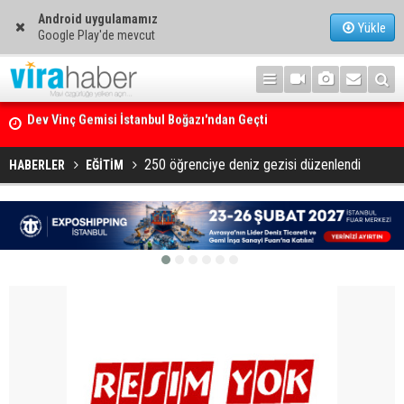
Android uygulamamız
Yükle
Google Play'de mevcut
Ege Denizi’nin En Büyük Mercan Ormanı
250 öğrenciye deniz gezisi düzenlendi
HABERLER
EĞİTİM