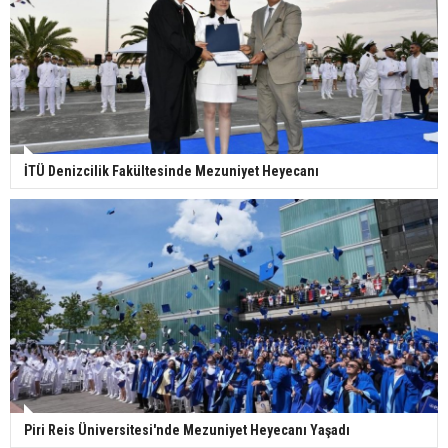
İTÜ Denizcilik Fakültesinde Mezuniyet Heyecanı
Piri Reis Üniversitesi'nde Mezuniyet Heyecanı Yaşadı