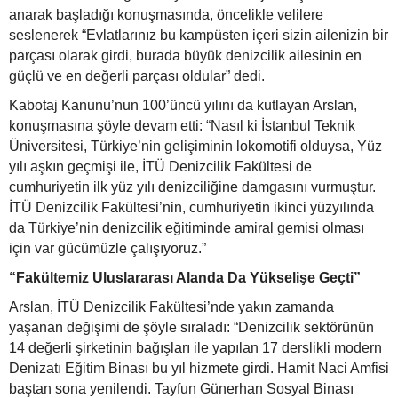
anarak başladığı konuşmasında, öncelikle velilere
seslenerek “Evlatlarınız bu kampüsten içeri sizin ailenizin bir
parçası olarak girdi, burada büyük denizcilik ailesinin en
güçlü ve en değerli parçası oldular” dedi.
Kabotaj Kanunu’nun 100’üncü yılını da kutlayan Arslan,
konuşmasına şöyle devam etti: “Nasıl ki İstanbul Teknik
Üniversitesi, Türkiye’nin gelişiminin lokomotifi olduysa, Yüz
yılı aşkın geçmişi ile, İTÜ Denizcilik Fakültesi de
cumhuriyetin ilk yüz yılı denizciliğine damgasını vurmuştur.
İTÜ Denizcilik Fakültesi’nin, cumhuriyetin ikinci yüzyılında
da Türkiye’nin denizcilik eğitiminde amiral gemisi olması
için var gücümüzle çalışıyoruz.”
“Fakültemiz Uluslararası Alanda Da Yükselişe Geçti”
Arslan, İTÜ Denizcilik Fakültesi’nde yakın zamanda
yaşanan değişimi de şöyle sıraladı: “Denizcilik sektörünün
14 değerli şirketinin bağışları ile yapılan 17 derslikli modern
Denizatı Eğitim Binası bu yıl hizmete girdi. Hamit Naci Amfisi
baştan sona yenilendi. Tayfun Günerhan Sosyal Binası