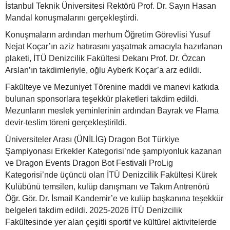
İstanbul Teknik Üniversitesi Rektörü Prof. Dr. Sayın Hasan
Mandal konuşmalarını gerçekleştirdi.
Konuşmaların ardından merhum Öğretim Görevlisi Yusuf
Nejat Koçar’ın aziz hatırasını yaşatmak amacıyla hazırlanan
plaketi, İTÜ Denizcilik Fakültesi Dekanı Prof. Dr. Özcan
Arslan’ın takdimleriyle, oğlu Ayberk Koçar’a arz edildi.
Fakülteye ve Mezuniyet Törenine maddi ve manevi katkıda
bulunan sponsorlara teşekkür plaketleri takdim edildi.
Mezunların meslek yeminlerinin ardından Bayrak ve Flama
devir-teslim töreni gerçekleştirildi.
Üniversiteler Arası (ÜNİLİG) Dragon Bot Türkiye
Şampiyonası Erkekler Kategorisi’nde şampiyonluk kazanan
ve Dragon Events Dragon Bot Festivali ProLig
Kategorisi’nde üçüncü olan İTÜ Denizcilik Fakültesi Kürek
Kulübünü temsilen, kulüp danışmanı ve Takım Antrenörü
Öğr. Gör. Dr. İsmail Kandemir’e ve kulüp başkanına teşekkür
belgeleri takdim edildi. 2025-2026 İTÜ Denizcilik
Fakültesinde yer alan çeşitli sportif ve kültürel aktivitelerde