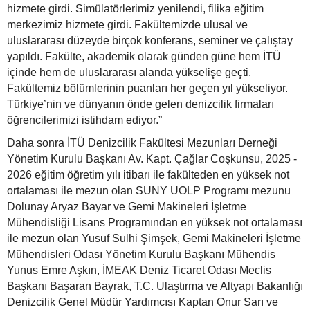
hizmete girdi. Simülatörlerimiz yenilendi, filika eğitim
merkezimiz hizmete girdi. Fakültemizde ulusal ve
uluslararası düzeyde birçok konferans, seminer ve çalıştay
yapıldı. Fakülte, akademik olarak günden güne hem İTÜ
içinde hem de uluslararası alanda yükselişe geçti.
Fakültemiz bölümlerinin puanları her geçen yıl yükseliyor.
Türkiye’nin ve dünyanın önde gelen denizcilik firmaları
öğrencilerimizi istihdam ediyor.”
Daha sonra İTÜ Denizcilik Fakültesi Mezunları Derneği
Yönetim Kurulu Başkanı Av. Kapt. Çağlar Coşkunsu, 2025 -
2026 eğitim öğretim yılı itibarı ile fakülteden en yüksek not
ortalaması ile mezun olan SUNY UOLP Programı mezunu
Dolunay Aryaz Bayar ve Gemi Makineleri İşletme
Mühendisliği Lisans Programından en yüksek not ortalaması
ile mezun olan Yusuf Sulhi Şimşek, Gemi Makineleri İşletme
Mühendisleri Odası Yönetim Kurulu Başkanı Mühendis
Yunus Emre Aşkın, İMEAK Deniz Ticaret Odası Meclis
Başkanı Başaran Bayrak, T.C. Ulaştırma ve Altyapı Bakanlığı
Denizcilik Genel Müdür Yardımcısı Kaptan Onur Sarı ve