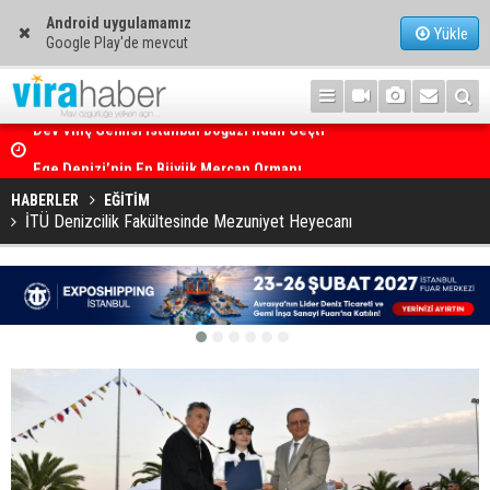
Android uygulamamız
Yükle
Google Play'de mevcut
Ege Denizi’nin En Büyük Mercan Ormanı
HABERLER
EĞİTİM
İTÜ Denizcilik Fakültesinde Mezuniyet Heyecanı