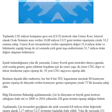
Toplamda 2.92 milyon kompanse gros ton (CGT) üretecek olan Güney Kore, küresel
olarak Ocak-Temmuz arası verilen 16,88 milyon CGT gemi üretimi siparişinin yüzde 53,2
oranına sahip. Güney Kore tersanelerine verilen siparişlerin değeri 31,4 milyar dolar ve
hükümetin yaptığı hesap ile yıl sonunda yerli gemi inşa endüstrisinin 51,7 milyon dolar
değere ulaşması bekleniyor.
İçinde bulunduğumuz yılın ilk yarısında, Güney Koreli gemi üreticileri dünya çapında,
yedi sondaj gemisi, gemi yükleme boşaltımı için iki yüzer yapı, iki yüzer LNG depo ve
tekrar dondurma yapısı siparişi ile, 19 yeni LNG taşıyıcısı siparişi aldı.
Bunların dışında ülke endüstrisi, her biri 8 bin TEU kapasitenin üzerinde 69 konteyner
gemisi siparişi ile dünyada verilen konteyner gemisi siparişinin yüzde 75’lik kısmına sahip
oldu.
Bilgi Ekonomisi Bakanlığı açıklamasında, Çin’in dünyanın en büyük gemi üreticisi
olduğunu ifade etti ve 2009 ve 2010 yıllarında 258 gemi üretimi siparişi aldığını belirtti.
Açıklamada, Çin tersaneleri geçtiğimiz altı aylık sezonda 8,8 milyon dolar değerinde
sipariş alarak 5,17 milyon CGT üretimine başladığı ifade edildi. Yılın ilk yarısında 511