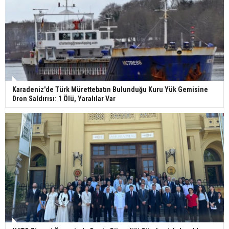
Karadeniz'de Türk Mürettebatın Bulunduğu Kuru Yük Gemisine
Dron Saldırısı: 1 Ölü, Yaralılar Var