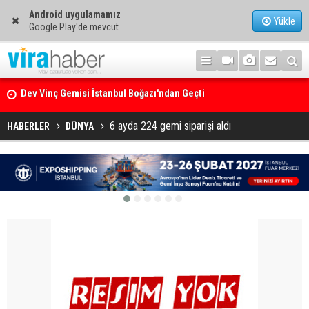
Android uygulamamız
Yükle
Google Play'de mevcut
Ege Denizi’nin En Büyük Mercan Ormanı
6 ayda 224 gemi siparişi aldı
HABERLER
DÜNYA