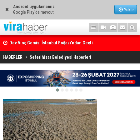
Android uygulamamız
Yükle
Google Play'de mevcut
Dev Vinç Gemisi İstanbul Boğazı'ndan Geçti
Ege Denizi’nin En Büyük Mercan Ormanı
HABERLER
Seferihisar Belediyesi Haberleri