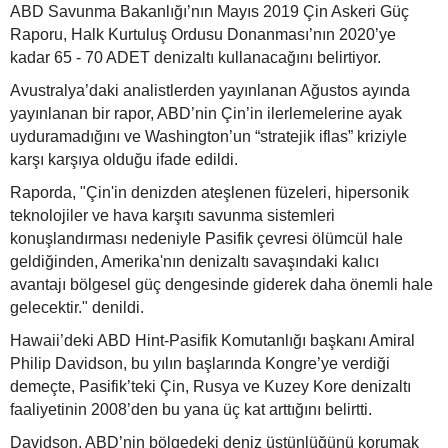
ABD Savunma Bakanlığı’nın Mayıs 2019 Çin Askeri Güç
Raporu, Halk Kurtuluş Ordusu Donanması’nın 2020’ye
kadar 65 - 70 ADET denizaltı kullanacağını belirtiyor.
Avustralya’daki analistlerden yayınlanan Ağustos ayında
yayınlanan bir rapor, ABD’nin Çin’in ilerlemelerine ayak
uyduramadığını ve Washington’un “stratejik iflas” kriziyle
karşı karşıya olduğu ifade edildi.
Raporda, "Çin'in denizden ateşlenen füzeleri, hipersonik
teknolojiler ve hava karşıtı savunma sistemleri
konuşlandırması nedeniyle Pasifik çevresi ölümcül hale
geldiğinden, Amerika'nın denizaltı savaşındaki kalıcı
avantajı bölgesel güç dengesinde giderek daha önemli hale
gelecektir." denildi.
Hawaii’deki ABD Hint-Pasifik Komutanlığı başkanı Amiral
Philip Davidson, bu yılın başlarında Kongre’ye verdiği
demeçte, Pasifik’teki Çin, Rusya ve Kuzey Kore denizaltı
faaliyetinin 2008’den bu yana üç kat arttığını belirtti.
Davidson, ABD’nin bölgedeki deniz üstünlüğünü korumak