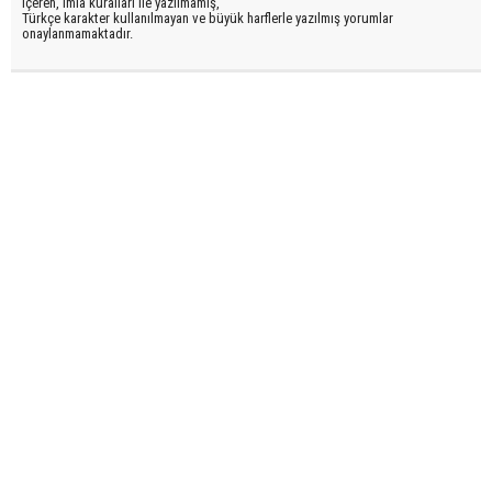
içeren, imla kuralları ile yazılmamış,
Türkçe karakter kullanılmayan ve büyük harflerle yazılmış yorumlar
onaylanmamaktadır.