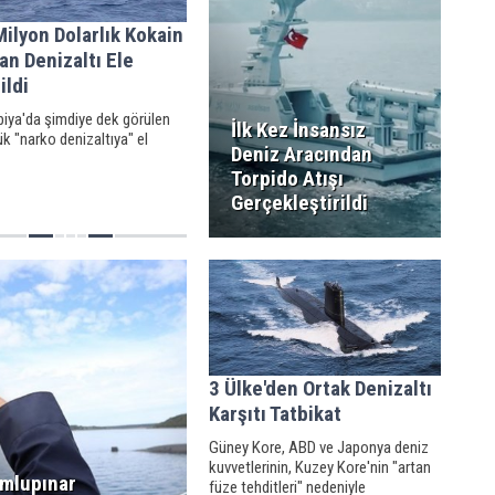
ilyon Dolarlık Kokain
an Denizaltı Ele
ildi
iya'da şimdiye dek görülen
İlk Kez İnsansız
k "narko denizaltıya" el
Deniz Aracından
Torpido Atışı
Gerçekleştirildi
3 Ülke'den Ortak Denizaltı
Karşıtı Tatbikat
Güney Kore, ABD ve Japonya deniz
kuvvetlerinin, Kuzey Kore'nin "artan
mlupınar
füze tehditleri" nedeniyle