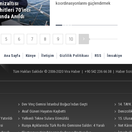
nizaltısı
koordinasyonlarını güçlendirmek
amacıyla ortak denizaltı karşıtı
hitleri 70'inci
tatbikat düzenlediği bildirildi.
lında Anıldı
5
6
7
8
9
10
Ana Sayfa
Künye
İletişim
Gizlilik Politikası
RSS
İmsakiye
Tüm Hakları Saklıdır © 2006-2020
Vira Haber
| +90 542 236 66 38 |
Haber Scri
Dev Vinç Gemisi İstanbul Boğazı'ndan Geçti
14. TAYK 
Asaf Güneri Hayatını Kaybetti
Denizcil
Yatırıldı
Yelkenli Tekne Sulara Gömüldü
Ro-Ro Gemisi
15. Ulus
si
Rusya Açıklarında Türk Ro-Ro Gemisine Saldırı: 4 Yaralı
Süresi 4 Eylü
Net Kârın