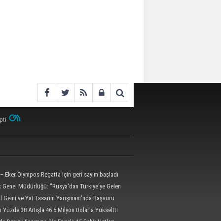
pti
– Eker Olympos Regatta için geri sayım başladı
ik Genel Müdürlüğü: "Rusya'dan Türkiye'ye Gelen
 Dron Saldırısına Uğradı"
al Gemi ve Yat Tasarım Yarışması'nda Başvuru
l'e Uzatıldı
ı Yüzde 38 Artışla 46.5 Milyon Dolar’a Yükseltti