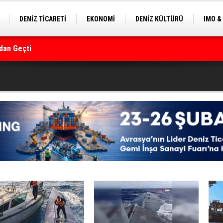
DENİZ TİCARETİ
EKONOMİ
DENİZ KÜLTÜRÜ
IMO &
EKLE
BALIKÇILIK
ÇEVRE
SEKTÖRDEN
rmanı