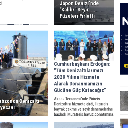
Japon Denizi’nde
i.
"Kalibr" Seyir
Füzeleri Fırlattı
Cumhurbaşkanı Erdoğan:
"Tüm Denizaltılarımızı
2029 Yılına Hizmete
Alarak Donanmamızın
Gücüne Güç Katacağız”
Aksaz Tersanesi'nde Pirireis
abzon'da Denizaltı
Denizaltısı hizmete girdi, Hızırreis
yecanı
bayrak çekme ve seyir denemelerine
başladı. Muratreis havuz donatımına
başlanırken, YAKIT 2-3-4 Akaryakıt
Gemileri ve 3 bin tonluk Denizaltı