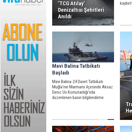
‘TCG Atılay'
kaybett
Denizaltısı Şehitleri
Anıldı
Mavi Balina Tatbikatı
Başladı
Mavi Balina-24 Davet Tatbikatı
Muğla'nın Marmaris ilçesinde Aksaz
Deniz Üs Komutanlığı'nda
düzenlenen basın bilgilendirme
toplantısı ile başladı.
Tr
He