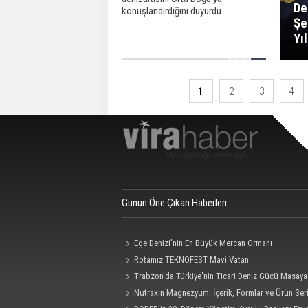
De
konuşlandırdığını duyurdu.
Şe
Yı
1
2
3
4
Günün Öne Çıkan Haberleri
Ege Denizi’nin En Büyük Mercan Ormanı
Rotamız TEKNOFEST Mavi Vatan
Trabzon'da Türkiye'nin Ticari Deniz Gücü Masaya 
Nutraxin Magnezyum: İçerik, Formlar ve Ürün Seri