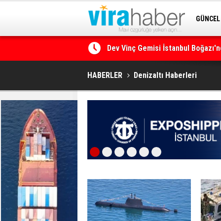
GÜNCEL
SİTENE 
Ege Denizi’nin En Büyük Mercan O
HABERLER
Denizaltı Haberleri