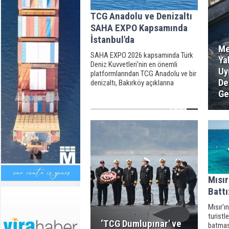
TCG Anadolu ve Denizaltı
SAHA EXPO Kapsamında
İstanbul'da
Me
SAHA EXPO 2026 kapsamında Türk
Ya
Deniz Kuvvetleri'nin en önemli
Uy
platformlarından TCG Anadolu ve bir
De
denizaltı, Bakırköy açıklarına
demirledi.
Ge
Mısır
Battı
Mısır'ı
turistl
‘TCG Dumlupınar' ve
batması