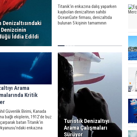
Titanik'in enkazına dalış yaparken
kaybolan denizaltının sahibi
OceanGate firması, denizaltıda
n Denizaltısındaki
bulunan 5 kişinin tamamının
öldüğüne inandıklarını açıkladı.
 Denizcinin
düğü İddia Edildi
altıyı Arama
malarında Kritik
er
il Güvenlik Birimi, Kanada
a bağlı ekiplerin, 1912'de buz
Turistik Denizaltıyı
çarparak batan Titanik'in
Arama Çalışmaları
Okyanusu’ndaki enkazına
k amaçla sefer yaparken
Sürüyor