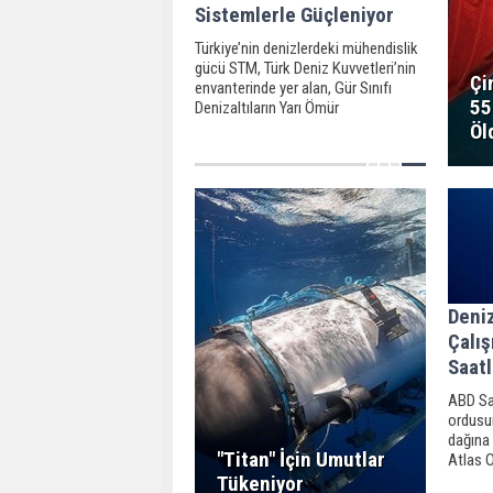
Sistemlerle Güçleniyor
Türkiye’nin denizlerdeki mühendislik
gücü STM, Türk Deniz Kuvvetleri’nin
Çi
envanterinde yer alan, Gür Sınıfı
55
Denizaltıların Yarı Ömür
Modernizasyon faaliyetlerinde,
Öl
sistem tedarik ve platform
entegrasyonu sorumluluğunu
üstlendi.
Deniz
Çalış
Saatl
ABD Sah
ordusun
dağına 
"Titan" İçin Umutlar
Atlas 
turisti
Tükeniyor