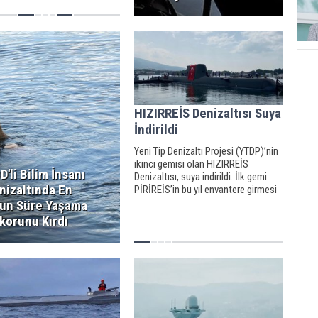
n denizaltıyı arama
larında suyun altından sesler
nu bildirdi.
HIZIRREİS Denizaltısı Suya
İndirildi
Yeni Tip Denizaltı Projesi (YTDP)’nin
ikinci gemisi olan HIZIRREİS
D'li Bilim İnsanı
Denizaltısı, suya indirildi. İlk gemi
nizaltında En
PİRİREİS’in bu yıl envantere girmesi
planlanıyor.
un Süre Yaşama
korunu Kırdı