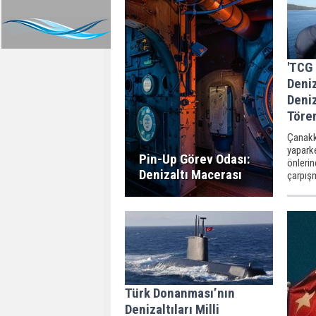
'TCG
Deniz
Deniz
Töre
Çanakk
yapark
Pin-Up Görev Odası:
önlerin
Denizaltı Macerası
çarpış
Dumlupı
81 deni
düzenl
Türk Donanması’nın
Denizaltıları Milli