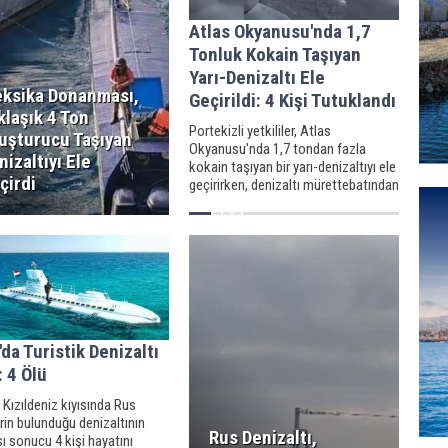
Atlas Okyanusu'nda 1,7
Tonluk Kokain Taşıyan
Yarı-Denizaltı Ele
ksika Donanması,
Geçirildi: 4 Kişi Tutuklandı
klaşık 4 Ton
Portekizli yetkililer, Atlas
uşturucu Taşıyan
Okyanusu'nda 1,7 tondan fazla
nizaltıyı Ele
kokain taşıyan bir yarı-denizaltıyı ele
çirdi
geçirirken, denizaltı mürettebatından
4 kişi tutuklandı.
'da Turistik Denizaltı
: 4 Ölü
n Kızıldeniz kıyısında Rus
erin bulunduğu denizaltının
Rus Denizaltı,
 sonucu 4 kişi hayatını