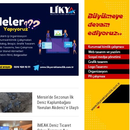
Mersin'de Sezonun İlk
Deniz Kaplumbağası
Yavruları Akdeniz'e Ulaştı
İMEAK Deniz Ticaret