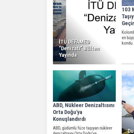
103 M
Taşıy
Geçir
Kolomb
en büyü
İTÜ DEFAMED
kondu.
“Denizatı” Bülten
Yayında
ABD, Nükleer Denizaltısını
Orta Doğu'ya
Konuşlandırdı
ABD, güdümlü füze taşıyan nükleer
Du
denizaltısını Orta Doğu'ya