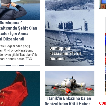
Havuzu hizmete alındı.
 Dumlupınar'
altısında Şehit Olan
ciler İçin Anma
ni Düzenlendi
ale Boğazı'ndan geçiş
Dumlupınar
en 71 yıl önce Nara Burnu
Faciasının 71. Yıl
de İsveç şilebi 'Naboland' ile
Dönümü
ması sonucu batan ‘TCG
nar’ denizaltısında şehit olan
zci için anma töreni
endi.
Titanik'in Enkazına Dalan
ÇOK
Denizaltıdan Kötü Haber