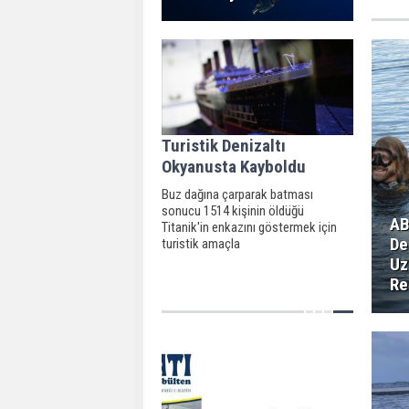
kaybola
çalışma
duyduğu
Turistik Denizaltı
Okyanusta Kayboldu
Buz dağına çarparak batması
sonucu 1514 kişinin öldüğü
AB
Titanik'in enkazını göstermek için
De
turistik amaçla
kullanılan denizaltılardan biri, Atlas
Uz
Okyanusu'nda kayboldu. ABD Sahil
Re
Güvenliği, denizaltıda 5 kişinin
olduğunu duyurdu.