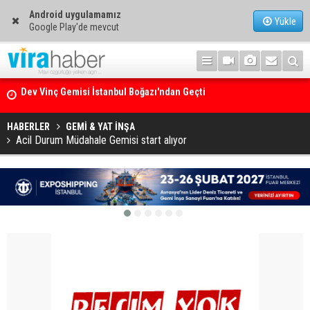
Android uygulamamız
Yükle
Google Play'de mevcut
Ege Denizi’nin En Büyük Mercan Ormanı
HABERLER
GEMİ & YAT İNŞA
Acil Durum Müdahale Gemisi start alıyor