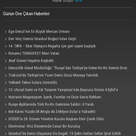
Haber Scripti
Günün Öne Çıkan Haberleri
Ege Denizi’nin En Büyük Mercan Ormanı
Dev Vinç Gemisi İstanbul Boğazı'ndan Geçti
14. TAYK – Eker Olympos Regatta için geri sayım başladı
Rotamız TEKNOFEST Mavi Vatan
Asaf Güneri Hayatını Kaybetti
Denizcilik Genel Müdürlüğü: "Rusya'dan Türkiye'ye Gelen Ro-Ro Gemisi Dron
Saldırısına Uğradı"
Trabzon'da Türkiye'nin Ticari Deniz Gücü Masaya Yatırıldı
Yelkenli Tekne Sulara Gömüldü
15. Ulusal Gemi ve Yat Tasarım Yarışması'nda Başvuru Süresi 4 Eylül'e
Uzatıldı
Nutraxin Magnezyum: İçerik, Formlar ve Ürün Serisi Rehberi
Rusya Açıklarında Türk Ro-Ro Gemisine Saldırı: 4 Yaralı
Net Kârını Yüzde 38 Artışla 46.5 Milyon Dolar’a Yükseltti
DÖDER'in 28. Dönem Yönetim Kurulu Başkanı Emir Çevik Oldu
Electromar: Kriz Döneminde Cesur Bir Kuruluş
İstanbul'da Deniz Ulaşımına Sis Engeli: 15 Şehir Hatları Seferi İptal Edildi