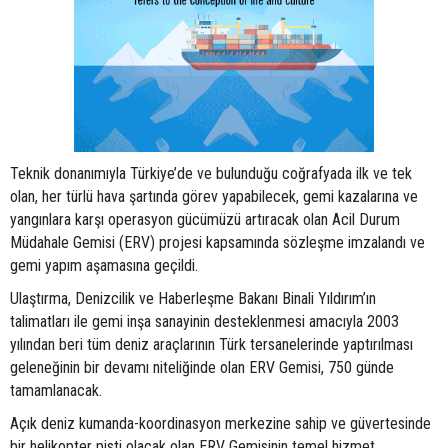
Teknik donanımıyla Türkiye’de ve bulunduğu coğrafyada ilk ve tek
olan, her türlü hava şartında görev yapabilecek, gemi kazalarına ve
yangınlara karşı operasyon gücümüzü artıracak olan Acil Durum
Müdahale Gemisi (ERV) projesi kapsamında sözleşme imzalandı ve
gemi yapım aşamasına geçildi.
Ulaştırma, Denizcilik ve Haberleşme Bakanı Binali Yıldırım’ın
talimatları ile gemi inşa sanayinin desteklenmesi amacıyla 2003
yılından beri tüm deniz araçlarının Türk tersanelerinde yaptırılması
geleneğinin bir devamı niteliğinde olan ERV Gemisi, 750 günde
tamamlanacak.
Açık deniz kumanda-koordinasyon merkezine sahip ve güvertesinde
bir helikopter pisti olacak olan ERV Gemisinin temel hizmet