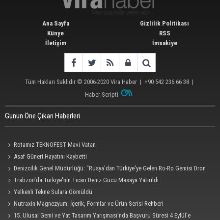
Ana Sayfa
Gizlilik Politikası
Künye
RSS
İletişim
İmsakiye
Tüm Hakları Saklıdır © 2006-2020
Vira Haber
| +90 542 236 66 38 |
Haber Scripti
Günün Öne Çıkan Haberleri
Rotamız TEKNOFEST Mavi Vatan
Asaf Güneri Hayatını Kaybetti
Denizcilik Genel Müdürlüğü: "Rusya'dan Türkiye'ye Gelen Ro-Ro Gemisi Dron
Saldırısına Uğradı"
Trabzon'da Türkiye'nin Ticari Deniz Gücü Masaya Yatırıldı
Yelkenli Tekne Sulara Gömüldü
Nutraxin Magnezyum: İçerik, Formlar ve Ürün Serisi Rehberi
15. Ulusal Gemi ve Yat Tasarım Yarışması'nda Başvuru Süresi 4 Eylül'e