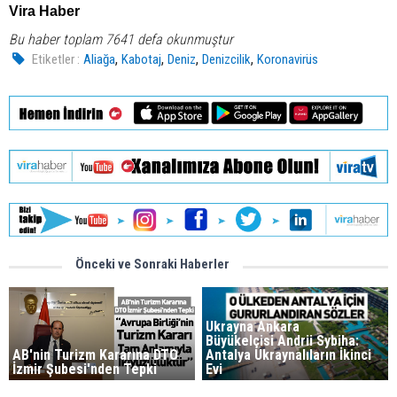
Vira Haber
Bu haber toplam 7641 defa okunmuştur
,
,
,
,
Etiketler :
Aliağa
Kabotaj
Deniz
Denizcilik
Koronavirüs
Önceki ve Sonraki Haberler
Ukrayna Ankara
Büyükelçisi Andrii Sybiha:
AB'nin Turizm Kararına DTO
Antalya Ukraynalıların İkinci
İzmir Şubesi'nden Tepki
Evi