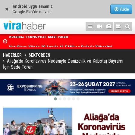
Android uygulamamız
Yükle
Google Play'de mevcut
Net Kârını Yüzde 38 Artışla 46.5 Milyon Dolar’a Yükseltti
HABERLER
SEKTÖRDEN
Aliağa'da Koronavirüs Nedeniyle Denizcilik ve Kabotaj Bayramı
İçin Sade Tören