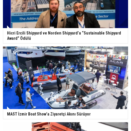
Hicri Ercili Shipyard ve Norden Shipyard’a “Sustainable Shipyard
Award” Ödülü
MAST İzmir Boat Show’a Ziyaretçi Akını Sürüyor