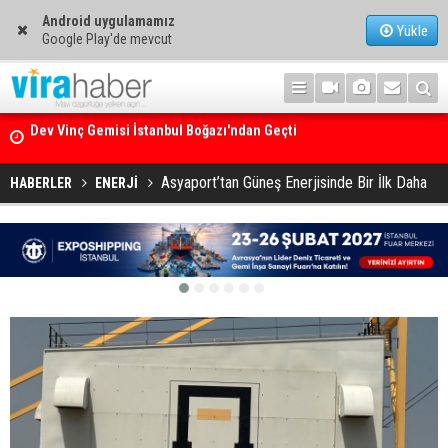
Android uygulamamız
Yükle
Google Play'de mevcut
Ege Denizi’nin En Büyük Mercan Ormanı
Asyaport’tan Güneş Enerjisinde Bir İlk Daha
HABERLER
ENERJİ