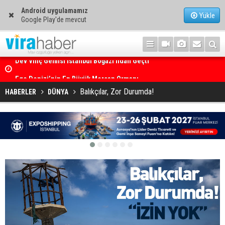
Android uygulamamız
Yükle
Google Play'de mevcut
Ege Denizi’nin En Büyük Mercan Ormanı
Balıkçılar, Zor Durumda!
HABERLER
DÜNYA