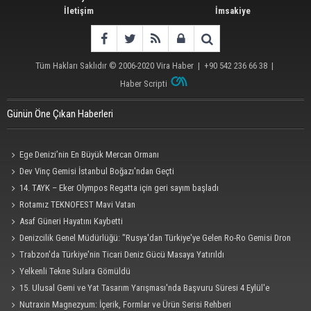
İletişim
İmsakiye
Tüm Hakları Saklıdır © 2006-2020
Vira Haber
| +90 542 236 66 38 |
Haber Scripti
Günün Öne Çıkan Haberleri
Ege Denizi’nin En Büyük Mercan Ormanı
Dev Vinç Gemisi İstanbul Boğazı'ndan Geçti
14. TAYK – Eker Olympos Regatta için geri sayım başladı
Rotamız TEKNOFEST Mavi Vatan
Asaf Güneri Hayatını Kaybetti
Denizcilik Genel Müdürlüğü: "Rusya'dan Türkiye'ye Gelen Ro-Ro Gemisi Dron
Saldırısına Uğradı"
Trabzon'da Türkiye'nin Ticari Deniz Gücü Masaya Yatırıldı
Yelkenli Tekne Sulara Gömüldü
15. Ulusal Gemi ve Yat Tasarım Yarışması'nda Başvuru Süresi 4 Eylül'e
Uzatıldı
Nutraxin Magnezyum: İçerik, Formlar ve Ürün Serisi Rehberi