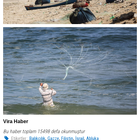
Vira Haber
Bu haber toplam 15498 defa okunmuştur
,
,
,
,
Etiketler :
Balıkçılık
Gazze
Filistin
İsrail
Abluka