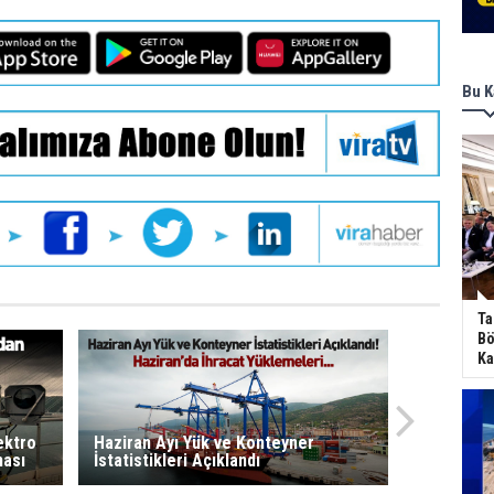
Bu K
Ta
Bö
Ka
ektro
Haziran Ayı Yük ve Konteyner
ması
İstatistikleri Açıklandı