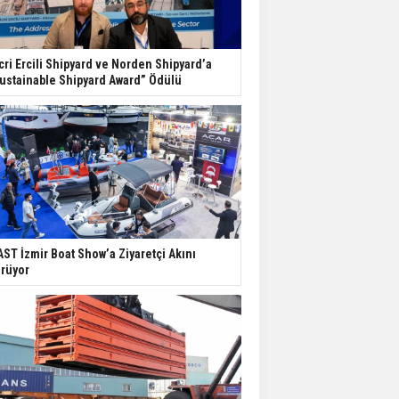
cri Ercili Shipyard ve Norden Shipyard’a
ustainable Shipyard Award” Ödülü
ST İzmir Boat Show’a Ziyaretçi Akını
rüyor