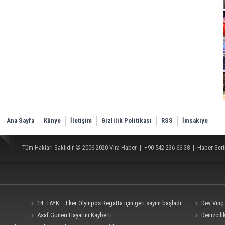
Ana Sayfa
Künye
İletişim
Gizlilik Politikası
RSS
İmsakiye
Tüm Hakları Saklıdır © 2006-2020
Vira Haber
| +90 542 236 66 38 |
Haber Scri
14. TAYK – Eker Olympos Regatta için geri sayım başladı
Dev Vinç
Asaf Güneri Hayatını Kaybetti
Denizcil