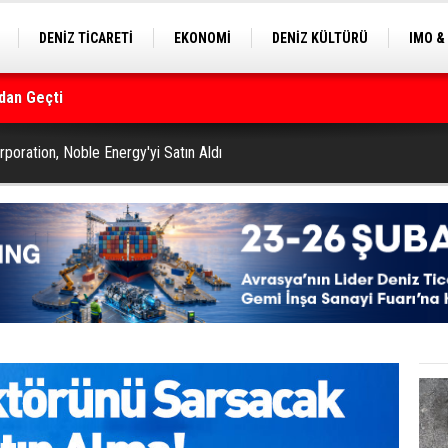
DENİZ TİCARETİ
EKONOMİ
DENİZ KÜLTÜRÜ
IMO &
dan Geçti
EKLE
BALIKÇILIK
ÇEVRE
SEKTÖRDEN
rmanı
poration, Noble Energy'yi Satın Aldı