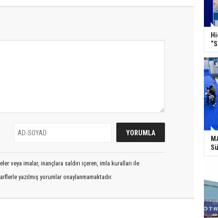
Hi
“S
MA
Sü
er veya imalar, inançlara saldırı içeren, imla kuralları ile
arflerle yazılmış yorumlar onaylanmamaktadır.