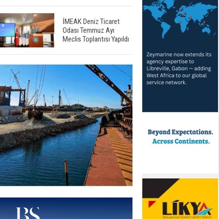
İMEAK Deniz Ticaret
Odası Temmuz Ayı
Meclis Toplantısı Yapıldı