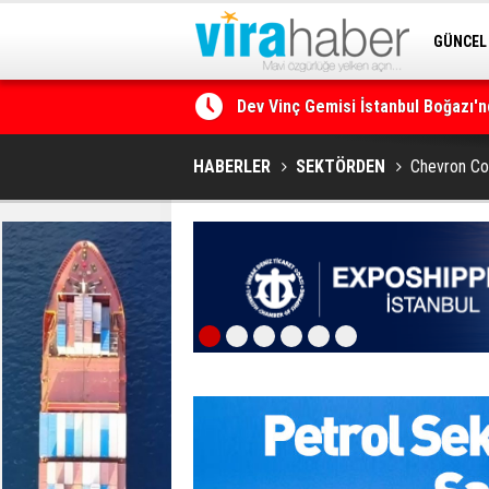
GÜNCEL
Dev Vinç Gemisi İstanbul Boğazı'n
SİTENE 
Ege Denizi’nin En Büyük Mercan O
HABERLER
SEKTÖRDEN
Chevron Cor