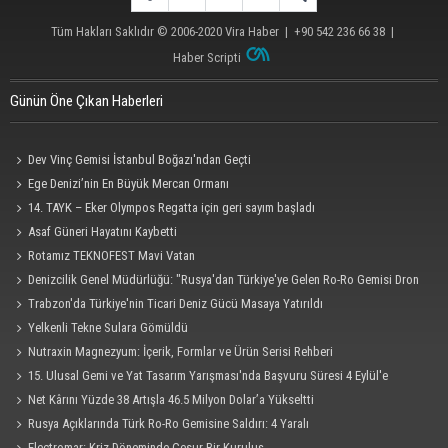
Tüm Hakları Saklıdır © 2006-2020
Vira Haber
| +90 542 236 66 38 |
Haber Scripti
Günün Öne Çıkan Haberleri
Dev Vinç Gemisi İstanbul Boğazı'ndan Geçti
Ege Denizi’nin En Büyük Mercan Ormanı
14. TAYK – Eker Olympos Regatta için geri sayım başladı
Asaf Güneri Hayatını Kaybetti
Rotamız TEKNOFEST Mavi Vatan
Denizcilik Genel Müdürlüğü: "Rusya'dan Türkiye'ye Gelen Ro-Ro Gemisi Dron
Saldırısına Uğradı"
Trabzon'da Türkiye'nin Ticari Deniz Gücü Masaya Yatırıldı
Yelkenli Tekne Sulara Gömüldü
Nutraxin Magnezyum: İçerik, Formlar ve Ürün Serisi Rehberi
15. Ulusal Gemi ve Yat Tasarım Yarışması'nda Başvuru Süresi 4 Eylül'e
Uzatıldı
Net Kârını Yüzde 38 Artışla 46.5 Milyon Dolar’a Yükseltti
Rusya Açıklarında Türk Ro-Ro Gemisine Saldırı: 4 Yaralı
Electromar: Kriz Döneminde Cesur Bir Kuruluş