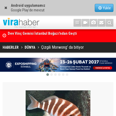
Android uygulamamız
Yükle
Google Play'de mevcut
Ege Denizi’nin En Büyük Mercan Ormanı
Çizgili Morwong’ da bitiyor
HABERLER
DÜNYA