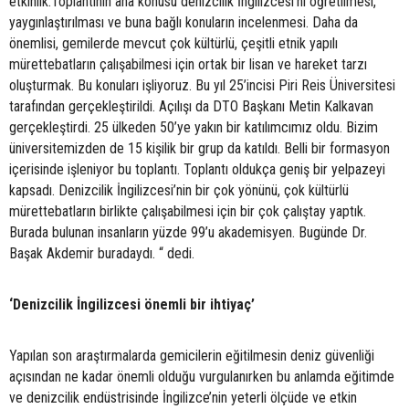
etkinlik.Toplantının ana konusu denizcilik İngilizcesi’ni öğretilmesi,
yaygınlaştırılması ve buna bağlı konuların incelenmesi. Daha da
önemlisi, gemilerde mevcut çok kültürlü, çeşitli etnik yapılı
mürettebatların çalışabilmesi için ortak bir lisan ve hareket tarzı
oluşturmak. Bu konuları işliyoruz. Bu yıl 25’incisi Piri Reis Üniversitesi
tarafından gerçekleştirildi. Açılışı da DTO Başkanı Metin Kalkavan
gerçekleştirdi. 25 ülkeden 50’ye yakın bir katılımcımız oldu. Bizim
üniversitemizden de 15 kişilik bir grup da katıldı. Belli bir formasyon
içerisinde işleniyor bu toplantı. Toplantı oldukça geniş bir yelpazeyi
kapsadı. Denizcilik İngilizcesi’nin bir çok yönünü, çok kültürlü
mürettebatların birlikte çalışabilmesi için bir çok çalıştay yaptık.
Burada bulunan insanların yüzde 99’u akademisyen. Bugünde Dr.
Başak Akdemir buradaydı. “ dedi.
‘Denizcilik İngilizcesi önemli bir ihtiyaç’
Yapılan son araştırmalarda gemicilerin eğitilmesin deniz güvenliği
açısından ne kadar önemli olduğu vurgulanırken bu anlamda eğitimde
ve denizcilik endüstrisinde İngilizce’nin yeterli ölçüde ve etkin