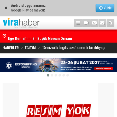
Android uygulamamız
Yükle
Google Play'de mevcut
Ege Denizi’nin En Büyük Mercan Ormanı
‘Denizcilik İngilizcesi’ önemli bir ihtiyaç
HABERLER
EĞİTİM