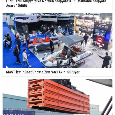
Hicri Ercili Shipyard ve Norden Shipyard’a “Sustainable Shipyard
Award” Ödülü
MAST İzmir Boat Show’a Ziyaretçi Akını Sürüyor