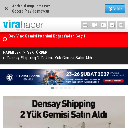
Android uygulamamız
Yükle
Google Play'de mevcut
Ege Denizi’nin En Büyük Mercan Ormanı
HABERLER
SEKTÖRDEN
Densay Shipping 2 Dökme Yük Gemisi Satın Aldı