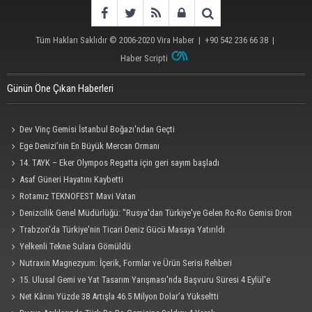
Tüm Hakları Saklıdır © 2006-2020
Vira Haber
| +90 542 236 66 38 |
Haber Scripti
Günün Öne Çıkan Haberleri
Dev Vinç Gemisi İstanbul Boğazı'ndan Geçti
Ege Denizi’nin En Büyük Mercan Ormanı
14. TAYK – Eker Olympos Regatta için geri sayım başladı
Asaf Güneri Hayatını Kaybetti
Rotamız TEKNOFEST Mavi Vatan
Denizcilik Genel Müdürlüğü: "Rusya'dan Türkiye'ye Gelen Ro-Ro Gemisi Dron
Saldırısına Uğradı"
Trabzon'da Türkiye'nin Ticari Deniz Gücü Masaya Yatırıldı
Yelkenli Tekne Sulara Gömüldü
Nutraxin Magnezyum: İçerik, Formlar ve Ürün Serisi Rehberi
15. Ulusal Gemi ve Yat Tasarım Yarışması'nda Başvuru Süresi 4 Eylül'e
Uzatıldı
Net Kârını Yüzde 38 Artışla 46.5 Milyon Dolar’a Yükseltti