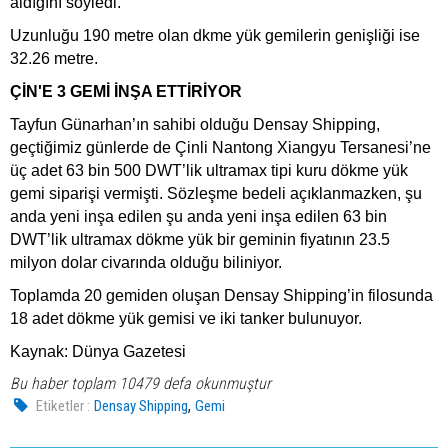
aldığını söyledi.
Uzunluğu 190 metre olan dkme yük gemilerin genişliği ise
32.26 metre.
ÇİN'E 3 GEMİ İNŞA ETTİRİYOR
Tayfun Günarhan’ın sahibi olduğu Densay Shipping,
geçtiğimiz günlerde de Çinli Nantong Xiangyu Tersanesi’ne
üç adet 63 bin 500 DWT’lik ultramax tipi kuru dökme yük
gemi siparişi vermişti. Sözleşme bedeli açıklanmazken, şu
anda yeni inşa edilen şu anda yeni inşa edilen 63 bin
DWT’lik ultramax dökme yük bir geminin fiyatının 23.5
milyon dolar civarında olduğu biliniyor.
Toplamda 20 gemiden oluşan Densay Shipping’in filosunda
18 adet dökme yük gemisi ve iki tanker bulunuyor.
Kaynak: Dünya Gazetesi
Bu haber toplam 10479 defa okunmuştur
,
Etiketler :
Densay Shipping
Gemi