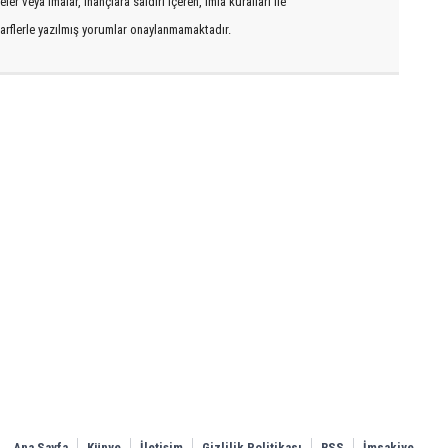
er veya imalar, inançlara saldırı içeren, imla kuralları ile
arflerle yazılmış yorumlar onaylanmamaktadır.
Ana Sayfa
Künye
İletişim
Gizlilik Politikası
RSS
İmsakiye