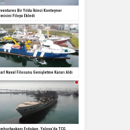
ventures Bir Yılda İkinci Konteyner
misini Filoya Ekledi
arl Naval Filosunu Genişletme Kararı Aldı
mhurbaşkanı Erdoğan, Yalova’da TCG