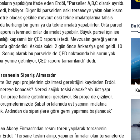
arın yapıldığını ifade eden Erdöl, "Parseller A,B,C olarak ayrıldı.
edi, bekliyor. Diğer iki parselden eski tersaneye yakın olan kısım
tre olacak şekilde mevcut eski tekne imalatçılarına tahsis
nda herhangi bir gemi ya da tekne imalatı yapabilirler. Orta parsel
Bu K
raporu istenmedi onlar da imalat yapabilir. Büyük parsel için ise
lığı kapsamlı bir ÇED raporu istedi. Mevzuatın gereği yerine
on’a gönderildi. Askıda kaldı. 2 gün önce Ankara’ya geri geldi. 10
dı. Sonuç olarak bu parselde de ÇED noktasında bir sorun yok.
r yerine getiriliyor, ÇED raporu tamamlandı" dedi.
rsanenin Sipariş Almasıdır
e üst yapı projelerinin çizilmesi gerektiğini kaydeden Erdöl,
nereye konacak? Neresi sağlık tesisi olacak? vb. üst yapı
Ka
 bir proje haline getirilmesi gerekiyor. Bu proje de çiziliyor.
 görüşmelerimizde Şubat ortalarında üst yapının imalatına
ik. Ardından da siparişlere göre gemi yapımına başlanacak"
an Aksoy Firması’ndan resmi tören yapılarak tersanenin
 Erdöl, "Tersane teslim alınıp, yapımcı firmalar olan tersanelerde