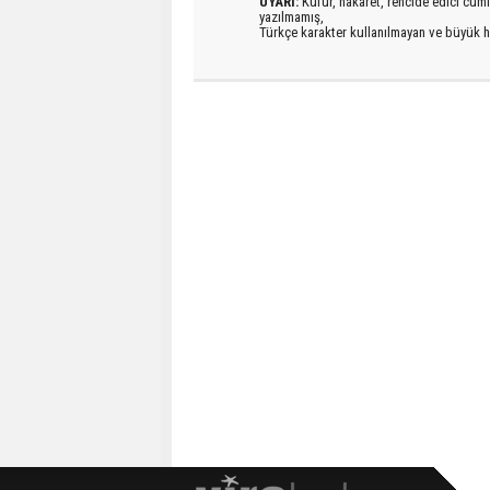
UYARI:
Küfür, hakaret, rencide edici cümlel
yazılmamış,
Türkçe karakter kullanılmayan ve büyük h