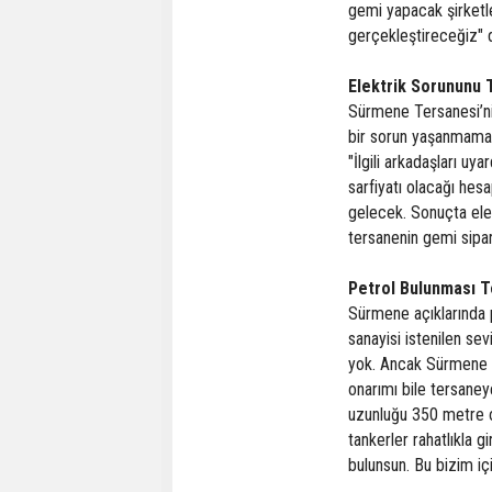
gemi yapacak şirketle
gerçekleştireceğiz" 
Elektrik Sorununu 
Sürmene Tersanesi’nin
bir sorun yaşanmaması
"İlgili arkadaşları u
sarfiyatı olacağı hes
gelecek. Sonuçta elek
tersanenin gemi sipari
Petrol Bulunması T
Sürmene açıklarında p
sanayisi istenilen sev
yok. Ancak Sürmene aç
onarımı bile tersaney
uzunluğu 350 metre ol
tankerler rahatlıkla gi
bulunsun. Bu bizim içi