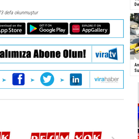
De
73 defa okunmuştur
An
Su