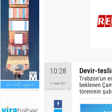
Devir-tesl
10:28
Trabzon’un e
beklenen Çam
17 Ocak 2011
töreninin şuba