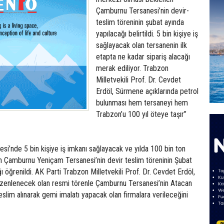
Çamburnu Tersanesi’nin devir-
teslim töreninin şubat ayında
yapılacağı belirtildi. 5 bin kişiye iş
sağlayacak olan tersanenin ilk
etapta ne kadar sipariş alacağı
merak ediliyor. Trabzon
Milletvekili Prof. Dr. Cevdet
Erdöl, Sürmene açıklarında petrol
bulunması hem tersaneyi hem
Trabzon’u 100 yıl öteye taşır”
i’nde 5 bin kişiye iş imkanı sağlayacak ve yılda 100 bin ton
an Çamburnu Yeniçam Tersanesi’nin devir teslim töreninin Şubat
ı öğrenildi. AK Parti Trabzon Milletvekili Prof. Dr. Cevdet Erdöl,
zenlenecek olan resmi törenle Çamburnu Tersanesi’nin Atacan
slim alınarak gemi imalatı yapacak olan firmalara verileceğini