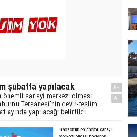
im şubatta yapılacak
A+
n önemli sanayi merkezi olması
A-
burnu Tersanesi’nin devir-teslim
t ayında yapılacağı belirtildi.
Trabzon’un en önemli sanayi
merkezi olması beklenen