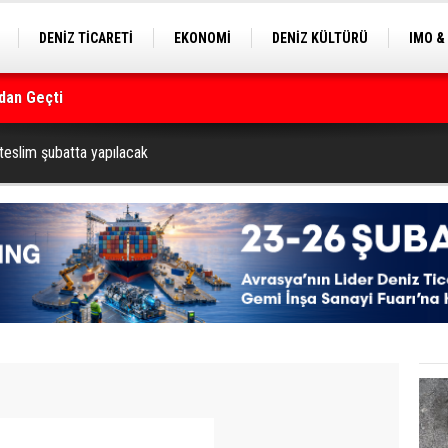
DENİZ TİCARETİ
EKONOMİ
DENİZ KÜLTÜRÜ
IMO &
dan Geçti
EKLE
BALIKÇILIK
ÇEVRE
SEKTÖRDEN
rmanı
teslim şubatta yapılacak