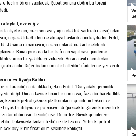
re teslim töreni yapılacak. Şubat sonuna doğru bu töreni
dedi.
Ve
Ge
Trafoyla Çözeceğiz
 faaliyete geçmesi sonrası yoğun elektrik sarfiyatı olacağından
 için gerekli tedbirleri de almaya başladıklarını kaydeden Erdöl,
yardık. Aksama olmaması için resmi olarak ne kadar elektrik
aplanıyor. Buna göre orada bir trafonun yapılması gündeme
trik sorunu bir şekilde çözülecek. Burada asıl önemli olan
şi almasıdır. Diğer bütün sorunlar halledilir" ifadelerine yer verdi.
Pe
ersaneyi Ayağa Kaldırır
etrol arandığına da dikkat çeken Erdöl, "Dünyadaki gemicilik
iyede değil. Ondan kaynaklanan bir sorun var, fazla bir hareketlilik
ıklarında petrol çıkarsa platformların, gemilerin bakımı ve
e büyük bir ihtiyaç ve potansiyel doğuracaktır. Şu anda mendirek
an bir rıhtım var. Derinliği ise 16 metre. Büyük gemiler ve
rebilir. Dolayısıyla tanker trafiğine de hazırız. Yeter ki petrol
n çok büyük bir fırsat olur" şeklinde konuştu.
Cu