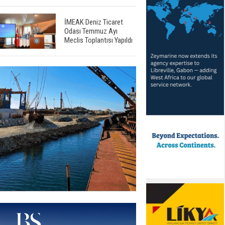
İMEAK Deniz Ticaret
Odası Temmuz Ayı
Meclis Toplantısı Yapıldı