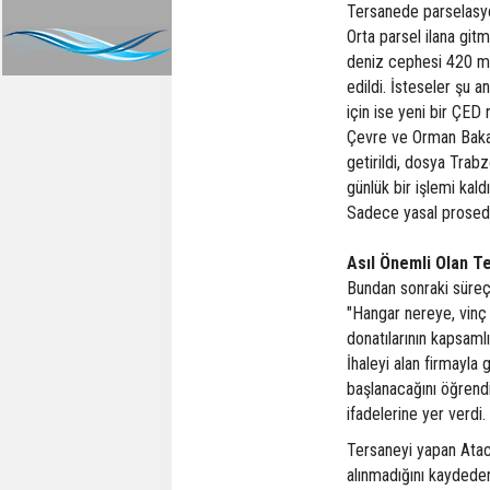
Tersanede parselasyonl
Orta parsel ilana gitm
deniz cephesi 420 me
edildi. İsteseler şu a
için ise yeni bir ÇED 
Çevre ve Orman Bakan
getirildi, dosya Trabz
günlük bir işlemi kal
Sadece yasal prosedü
Asıl Önemli Olan Te
Bundan sonraki süreçt
"Hangar nereye, vinç 
donatılarının kapsamlı
İhaleyi alan firmayla
başlanacağını öğrend
ifadelerine yer verdi.
Tersaneyi yapan Atac
alınmadığını kaydeden