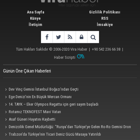
Ana Sayfa
Gizlilik Politikası
Künye
RSS
İletişim
İmsakiye
Tüm Hakları Saklıdır © 2006-2020
Vira Haber
| +90 542 236 66 38 |
Haber Scripti
Günün Öne Çıkan Haberleri
Dev Vinç Gemisi İstanbul Boğazı'ndan Geçti
Ege Denizi’nin En Büyük Mercan Ormanı
14. TAYK – Eker Olympos Regatta için geri sayım başladı
Rotamız TEKNOFEST Mavi Vatan
Asaf Güneri Hayatını Kaybetti
Denizcilik Genel Müdürlüğü: "Rusya'dan Türkiye'ye Gelen Ro-Ro Gemisi Dron
Saldırısına Uğradı"
Trabzon'da Türkiye'nin Ticari Deniz Gücü Masaya Yatırıldı