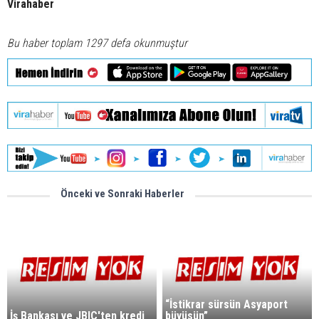
Virahaber
Bu haber toplam 1297 defa okunmuştur
Önceki ve Sonraki Haberler
“İstikrar sürsün Asyaport
İş Bankası ve JBIC'ten kredi
büyüsün”