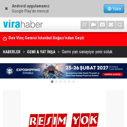
Android uygulamamız
Yükle
Google Play'de mevcut
Ege Denizi’nin En Büyük Mercan Ormanı
Gemi yan sanayiye yeni soluk
HABERLER
GEMİ & YAT İNŞA