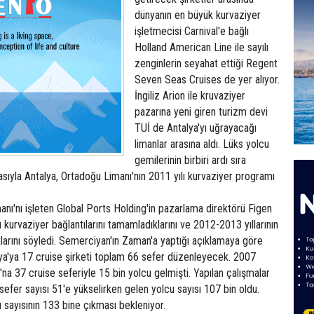
dünyanın en büyük kurvaziyer
işletmecisi Carnival'e bağlı
Holland American Line ile sayılı
zenginlerin seyahat ettiği Regent
Seven Seas Cruises de yer alıyor.
İngiliz Arion ile kruvaziyer
pazarına yeni giren turizm devi
TUİ de Antalya'yı uğrayacağı
limanlar arasına aldı. Lüks yolcu
gemilerinin birbiri ardı sıra
ıyla Antalya, Ortadoğu Limanı'nın 2011 yılı kurvaziyer programı
nı'nı işleten Global Ports Holding'in pazarlama direktörü Figen
 kurvaziyer bağlantılarını tamamladıklarını ve 2012-2013 yıllarının
larını söyledi. Semerciyan'ın Zaman'a yaptığı açıklamaya göre
lya'ya 17 cruise şirketi toplam 66 sefer düzenleyecek. 2007
'na 37 cruise seferiyle 15 bin yolcu gelmişti. Yapılan çalışmalar
efer sayısı 51'e yükselirken gelen yolcu sayısı 107 bin oldu.
u sayısının 133 bine çıkması bekleniyor.