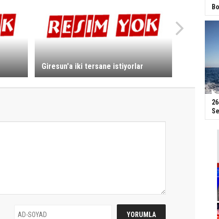
Bo
Giresun'a iki tersane istiyorlar
26
Se