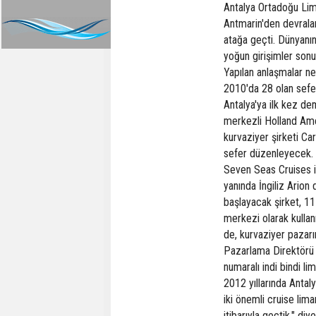
Antalya Ortadoğu Lima
Antmarin'den devralan
atağa geçti. Dünyanın 
yoğun girişimler sonu
Yapılan anlaşmalar n
2010'da 28 olan sefer
Antalya'ya ilk kez de
merkezli Holland Ame
kurvaziyer şirketi Ca
sefer düzenleyecek. 
Seven Seas Cruises i
yanında İngiliz Arion 
başlayacak şirket, 11
merkezi olarak kullan
de, kurvaziyer pazarı
Pazarlama Direktörü 
numaralı indi bindi l
2012 yıllarında Antal
iki önemli cruise lima
itibarıyla geçtik." diy