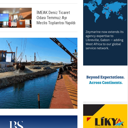
İMEAK Deniz Ticaret
Odası Temmuz Ayı
Meclis Toplantısı Yapıldı