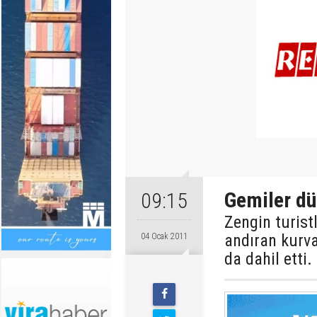
Gemiler dü
09:15
Zengin turistl
andıran kurvaz
04 Ocak 2011
da dahil etti.