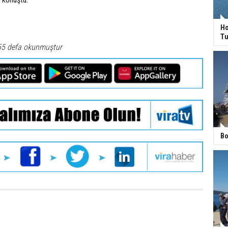
Ho
Tu
55 defa okunmuştur
Bo