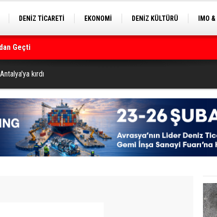
DENİZ TİCARETİ
EKONOMİ
DENİZ KÜLTÜRÜ
IMO &
dan Geçti
EKLE
BALIKÇILIK
ÇEVRE
SEKTÖRDEN
rmanı
ntalya'ya kırdı