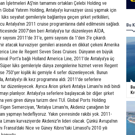
n İşletmeleri AŞ'nin tamamını ortakları Çelebi Holding ve
 Global Yatırım Holding, Antalya'yı kurvaziyer üssü yapmak için
lüks seyahat gemileriyle bağlantıya geçen şirket yetkilileri,
cu Antalya'nın 2011 cruise programlarına dahil edilmesini sağladı.
Bu K
eticesinde 2007'den beri Antalya'ya tur düzenleyen AİDA,
 sayısını 2011'de 31'e, gemi sayısını da 1'den 3'e çıkardı.
mir atacak kurvaziyer gemileri arasında en dikkat çekeni Amerika
rica Line ile Regent Seven Seas Cruises. Dünyanın en büyük
rnival Port'a bağlı Holland America Line, 2011'de Antalya'ya üç
Süper lüks gemileriyle dünya zenginlerine hizmet veren Regent
se 750'şer kişilik iki gemiyle 4 sefer düzenleyecek. Bunun
da, Antalya'yı ilk kez programına aldı. 2011'de seferlere
 tur düzenleyecek. Ayrıca Arion şirketi Antalya Limanı'nı indi bindi
Ba
Kr
mayı planlıyor. Antalya'ya seferlere başlayacak bir diğer şirket
na yeni giren dünya turizm devi TUİ. Global Ports Holding
Figen Semerciyan, "Antalya Limanı'nı, Akdeniz çanağının bir
imanı yapmayı hedefliyoruz. Yakın çevresinde rakibi yok. 2011-
ya Limanı kurvaziyerde Akdeniz'in lideri olacak. Çünkü Avrupa'nın
nı Fransa'daki Nice ve Güney Kıbrıs'taki Limasol'u 2010 yılı
e konuştu.