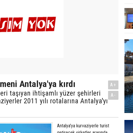
meni Antalya'ya kırdı
A+
eri taşıyan ihtişamlı yüzer şehirleri
A-
iyerler 2011 yılı rotalarına Antalya'yı
Antalya'ya kurvaziyerle turist
getirecek şirketler arasında