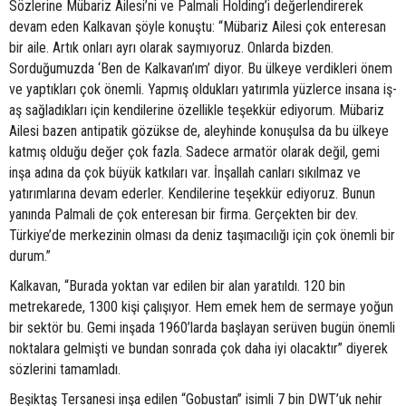
Sözlerine Mübariz Ailesi’ni ve Palmali Holding’i değerlendirerek
devam eden Kalkavan şöyle konuştu: “Mübariz Ailesi çok enteresan
bir aile. Artık onları ayrı olarak saymıyoruz. Onlarda bizden.
Sorduğumuzda ‘Ben de Kalkavan’ım’ diyor. Bu ülkeye verdikleri önem
ve yaptıkları çok önemli. Yapmış oldukları yatırımla yüzlerce insana iş-
aş sağladıkları için kendilerine özellikle teşekkür ediyorum. Mübariz
Ailesi bazen antipatik gözükse de, aleyhinde konuşulsa da bu ülkeye
katmış olduğu değer çok fazla. Sadece armatör olarak değil, gemi
inşa adına da çok büyük katkıları var. İnşallah canları sıkılmaz ve
yatırımlarına devam ederler. Kendilerine teşekkür ediyoruz. Bunun
yanında Palmali de çok enteresan bir firma. Gerçekten bir dev.
Türkiye’de merkezinin olması da deniz taşımacılığı için çok önemli bir
durum.”
Kalkavan, “Burada yoktan var edilen bir alan yaratıldı. 120 bin
metrekarede, 1300 kişi çalışıyor. Hem emek hem de sermaye yoğun
bir sektör bu. Gemi inşada 1960’larda başlayan serüven bugün önemli
noktalara gelmişti ve bundan sonrada çok daha iyi olacaktır” diyerek
sözlerini tamamladı.
Beşiktaş Tersanesi inşa edilen “Gobustan” isimli 7 bin DWT’uk nehir