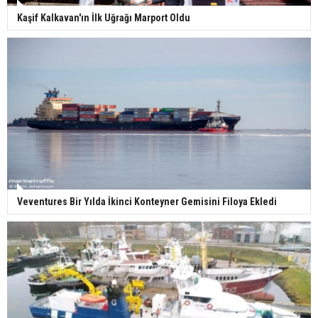
Kaşif Kalkavan'ın İlk Uğrağı Marport Oldu
Veventures Bir Yılda İkinci Konteyner Gemisini Filoya Ekledi