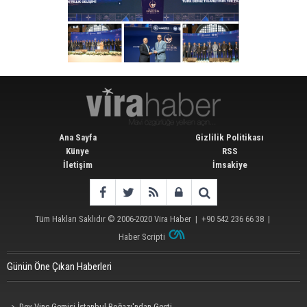
Ana Sayfa
Gizlilik Politikası
Künye
RSS
İletişim
İmsakiye
Tüm Hakları Saklıdır © 2006-2020
Vira Haber
| +90 542 236 66 38 |
Haber Scripti
Günün Öne Çıkan Haberleri
Dev Vinç Gemisi İstanbul Boğazı'ndan Geçti