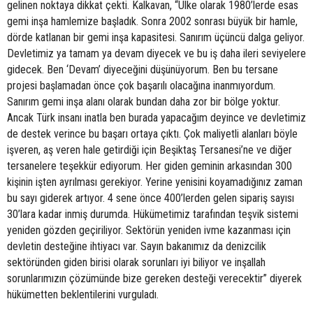
gelinen noktaya dikkat çekti. Kalkavan, “Ülke olarak 1980’lerde esas
gemi inşa hamlemize başladık. Sonra 2002 sonrası büyük bir hamle,
dörde katlanan bir gemi inşa kapasitesi. Sanırım üçüncü dalga geliyor.
Devletimiz ya tamam ya devam diyecek ve bu iş daha ileri seviyelere
gidecek. Ben ‘Devam’ diyeceğini düşünüyorum. Ben bu tersane
projesi başlamadan önce çok başarılı olacağına inanmıyordum.
Sanırım gemi inşa alanı olarak bundan daha zor bir bölge yoktur.
Ancak Türk insanı inatla ben burada yapacağım deyince ve devletimiz
de destek verince bu başarı ortaya çıktı. Çok maliyetli alanları böyle
işveren, aş veren hale getirdiği için Beşiktaş Tersanesi’ne ve diğer
tersanelere teşekkür ediyorum. Her giden geminin arkasından 300
kişinin işten ayrılması gerekiyor. Yerine yenisini koyamadığınız zaman
bu sayı giderek artıyor. 4 sene önce 400’lerden gelen sipariş sayısı
30’lara kadar inmiş durumda. Hükümetimiz tarafından teşvik sistemi
yeniden gözden geçiriliyor. Sektörün yeniden ivme kazanması için
devletin desteğine ihtiyacı var. Sayın bakanımız da denizcilik
sektöründen giden birisi olarak sorunları iyi biliyor ve inşallah
sorunlarımızın çözümünde bize gereken desteği verecektir” diyerek
hükümetten beklentilerini vurguladı.