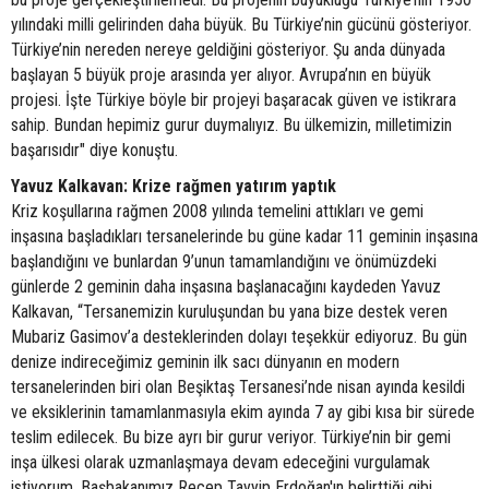
yılındaki milli gelirinden daha büyük. Bu Türkiye’nin gücünü gösteriyor.
Türkiye’nin nereden nereye geldiğini gösteriyor. Şu anda dünyada
başlayan 5 büyük proje arasında yer alıyor. Avrupa’nın en büyük
projesi. İşte Türkiye böyle bir projeyi başaracak güven ve istikrara
sahip. Bundan hepimiz gurur duymalıyız. Bu ülkemizin, milletimizin
başarısıdır" diye konuştu.
Yavuz Kalkavan: Krize rağmen yatırım yaptık
Kriz koşullarına rağmen 2008 yılında temelini attıkları ve gemi
inşasına başladıkları tersanelerinde bu güne kadar 11 geminin inşasına
başlandığını ve bunlardan 9’unun tamamlandığını ve önümüzdeki
günlerde 2 geminin daha inşasına başlanacağını kaydeden Yavuz
Kalkavan, “Tersanemizin kuruluşundan bu yana bize destek veren
Mubariz Gasimov’a desteklerinden dolayı teşekkür ediyoruz. Bu gün
denize indireceğimiz geminin ilk sacı dünyanın en modern
tersanelerinden biri olan Beşiktaş Tersanesi’nde nisan ayında kesildi
ve eksiklerinin tamamlanmasıyla ekim ayında 7 ay gibi kısa bir sürede
teslim edilecek. Bu bize ayrı bir gurur veriyor. Türkiye’nin bir gemi
inşa ülkesi olarak uzmanlaşmaya devam edeceğini vurgulamak
istiyorum. Başbakanımız Recep Tayyip Erdoğan'ın belirttiği gibi