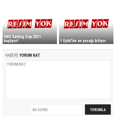
UNO Sailing Cup 2011
başlıyor!
1 Eylül'de av yasağı bitiyor
HABERE
YORUM KAT