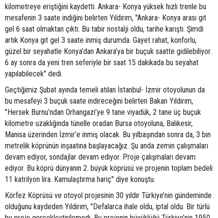
kilometreye eriştiğini kaydetti. Ankara- Konya yüksek hızlı trenle bu
mesafenin 3 saate indiğini belirten Yıldırım, "Ankara- Konya arası git
gel 6 saat olmaktan çıktı. Bu tabir nostalji oldu, tarihe karıştı. Şimdi
artık Konya git gel 3 saate inmiş durumda. Gayet rahat, konforlu,
güzel bir seyahatle Konya’dan Ankara’ya bir buçuk saatte gidilebiliyor.
6 ay sonra da yeni tren seferiyle bir saat 15 dakikada bu seyahat
yapılabilecek" dedi.
Geçtiğimiz Şubat ayında temeli atılan İstanbul- İzmir otoyolunun da
bu mesafeyi 3 buçuk saate indireceğini belirten Bakan Yıldırım,
"Hersek Burnu’ndan Orhangazi’ye 9 tane viyadük, 2 tane üç buçuk
kilometre uzaklığında tünelle oradan Bursa otoyoluna, Balıkesir,
Manisa üzerinden İzmir’e inmiş olacak. Bu yılbaşından sonra da, 3 bin
metrelik köprünün inşaatına başlayacağız. Şu anda zemin çalışmaları
devam ediyor, sondajlar devam ediyor. Proje çalışmaları devam
ediyor. Bu köprü dünyanın 2. büyük köprüsü ve projenin toplam bedeli
11 katrilyon lira. Kamulaştırma hariç" diye konuştu.
Körfez Köprüsü ve otoyol projesinin 30 yıldır Türkiye’nin gündeminde
olduğunu kaydeden Yıldırım, "Defalarca ihale oldu, iptal oldu. Bir türlü
bu proje gerçekleştirilemedi. Bu projenin büyüklüğü Türkiye’nin 1950