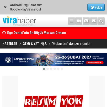
Android uygulamamız
Yükle
Google Play'de mevcut
Ege Denizi’nin En Büyük Mercan Ormanı
"Gobustan" denize indirildi
HABERLER
GEMİ & YAT İNŞA