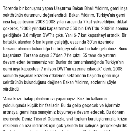
Törende bir konuşma yapan Ulaştırma Bakan Binali Yıldırım, gemi inşa
sektörünün durumunu değerlendirdi. Bakan Yıldırım, Türkiye’nin gemi
inşa kapasitesinin 2003-2008 yılları arasında 7 kat yükseldiğine dikkat
çekerek, "2003 yılındaki kapasitemiz 550 bin DWT’du. 2008’in sonuna
geldiğinde 3.6 milyon DWT’a çıktı. Yani 6-7 kat kapasiteyi artırdık. Bir
bataklık alandan 6 bin kişinin çalıştığı, esasında 30’un üzerinde
tersane alanının bulunduğu bu bölgeyi sıfırdan bu hale getirdiniz. Bunu
başardınız. Tersane sayısı 37’den 71’e çıktı. 55 tane de yatırımı
devam eden tersanemiz var. Bunlar da tamamlandığında Türkiye’nin
gemi inşa kapasitesi 7 milyon DWT’un üzerine çıkacak" dedi. 2008
sonunda yaşanan krizden etkilenen sektörlerin başında gemi inşa
sektörünün bulunduğuna değinen Bakan Yıldırım, sözlerini şöyle
sürdürdü:
"Ama krize bakıp planlarımızı yapamayız. Kriz bu kalkınma
yolculuğunda küçük bir fasıladır. Bu da gelip geçecek ve işlerimiz
artmaya, gemi inşa sanayimiz büyümeye devam edecek. Bu dönem
içerisinde Deniz Ticaret Odamızla, sivil toplum kuruluşlarımızla, krizin
etkilerini en aza indirmek için çok yakında bir çalışma gerçekleştirdik.