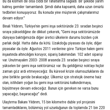
Bu da kısmen de olsa ciddi bir rahatlatma sağladı. Bir şekilde yarım
kalmış gemiler tamamlandı. Şimdi daha kapsamlı, daha uzun ömürlü
tedbirleri konuşuyoruz. Bu konuda yine müşterek çalışmalarımız
devam ediyor."
Binali Yıldırım, Türkiye’nin gemi inşa sektöründe 23. sıradan beşinci
sıraya yükseldiğine de dikkat çekerek, "Gemi inşa sektörümüzde
dünyaya baktığımızda diğer üretici ülkelerin durumu bizden çok
parlak değil. Hatta daha da kötü. Uzakdoğu piyasası da öyle; diğer
piyasalar da öyle. Ağustos 2011 verilerine göre Türkiye halen gemi
inşaatında altıncılığını koruyor, sipariş bakımından. 102 adet siparişi
var. Unutmayalım 2003- 2008 arasında 23. sıradan beşinci sıraya
yükselen bir gemi inşa sektörümüz var. Bu geldiğimiz noktayı hiçbir
zaman göz ardı etmeyeceğiz. Bu küresel krizin olumsuzluklarını da
yine birlikte geride bırakacağız. Ülkemiz için stratejik öneme haiz
olan, istihdam yoğun bu gemi inşa sektörünü kalkındırmaya,
büyütmeye devam edeceğiz. Bunun için gereken ne varsa bunu
yapacağız, başaracağız" dedi.
Ulaştırma Bakanı Yıldırım, 15 bin kilometre duble yol projesini
tamamladıklarını, bölünmüş yol uzunluğunun da toplamda 21 bin 220