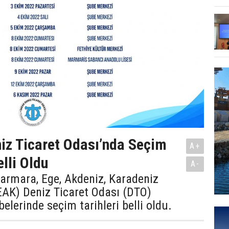
z Ticaret Odası’nda Seçim
A+
elli Oldu
A-
armara, Ege, Akdeniz, Karadeniz
EAK) Deniz Ticaret Odası (DTO)
elerinde seçim tarihleri belli oldu.