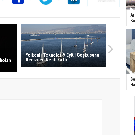
Ar
Ka
Yelkenli Tekneler 9 Eylül Coşkusuna
Denizden Renk Kattı
bolan
Se
Ha