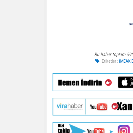
Bu haber toplam 59
Etiketler :
İMEAK D