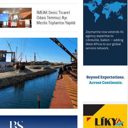
İMEAK Deniz Ticaret
Odası Temmuz Ayı
Meclis Toplantısı Yapıldı