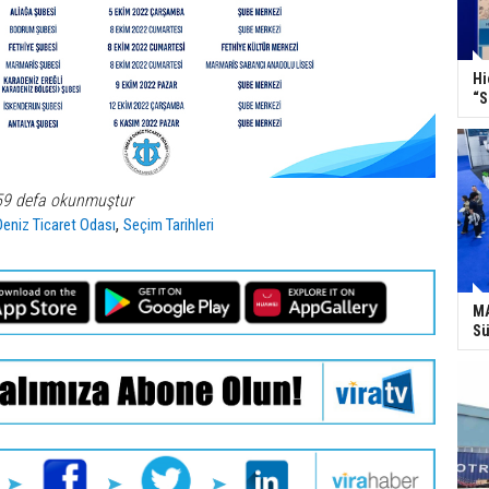
Hi
“S
59 defa okunmuştur
,
eniz Ticaret Odası
Seçim Tarihleri
MA
Sü