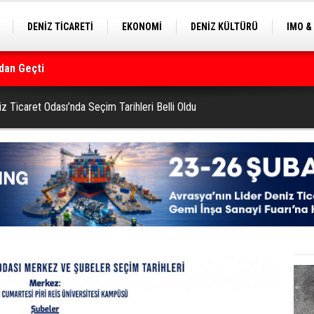
DENİZ TİCARETİ
EKONOMİ
DENİZ KÜLTÜRÜ
IMO &
dan Geçti
EKLE
BALIKÇILIK
ÇEVRE
SEKTÖRDEN
rmanı
 Ticaret Odası’nda Seçim Tarihleri Belli Oldu