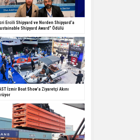
cri Ercili Shipyard ve Norden Shipyard’a
ustainable Shipyard Award” Ödülü
ST İzmir Boat Show’a Ziyaretçi Akını
rüyor