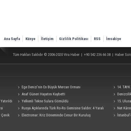
Ana Sayfa
Künye
İletişim
Gizlilik Politikası
RSS
İmsakiye
Tüm Hakları Saklıdır © 2006-2020
Vira Haber
| +90 542 236 66 38 |
Haber Scri
Ege Denizi’nin En Büyük Mercan Ormanı
14. TAYK 
Asaf Güneri Hayatını Kaybetti
Denizcil
Yatırıldı
Yelkenli Tekne Sulara Gömüldü
Ro-Ro Gemisi
15. Ulus
si
Rusya Açıklarında Türk Ro-Ro Gemisine Saldırı: 4 Yaralı
Süresi 4 Eylü
Net Kârın
r Çevik
Electromar: Kriz Döneminde Cesur Bir Kuruluş
İstanbul'
Seferi İptal E