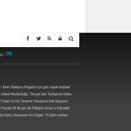
pti
– Eker Olympos Regatta için geri sayım başladı
ik Genel Müdürlüğü: "Rusya'dan Türkiye'ye Gelen
 Dron Saldırısına Uğradı"
al Gemi ve Yat Tasarım Yarışması'nda Başvuru
l'e Uzatıldı
ı Yüzde 38 Artışla 46.5 Milyon Dolar’a Yükseltti
da Deniz Ulaşımına Sis Engeli: 15 Şehir Hatları
dildi