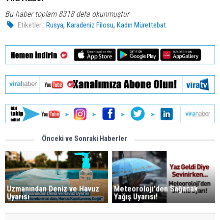
Bu haber toplam 8318 defa okunmuştur
,
,
Etiketler :
Rusya
Karadeniz Filosu
Kadın Mürettebat
Önceki ve Sonraki Haberler
Uzmanından Deniz ve Havuz
Meteoroloji'den Sağanak
Uyarısı
Yağış Uyarısı!