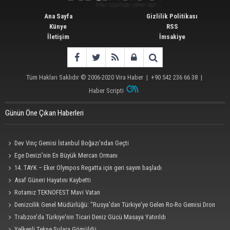
Ana Sayfa
Gizlilik Politikası
Künye
RSS
İletişim
İmsakiye
Tüm Hakları Saklıdır © 2006-2020
Vira Haber
| +90 542 236 66 38 |
Haber Scripti
Günün Öne Çıkan Haberleri
Dev Vinç Gemisi İstanbul Boğazı'ndan Geçti
Ege Denizi’nin En Büyük Mercan Ormanı
14. TAYK – Eker Olympos Regatta için geri sayım başladı
Asaf Güneri Hayatını Kaybetti
Rotamız TEKNOFEST Mavi Vatan
Denizcilik Genel Müdürlüğü: "Rusya'dan Türkiye'ye Gelen Ro-Ro Gemisi Dron
Saldırısına Uğradı"
Trabzon'da Türkiye'nin Ticari Deniz Gücü Masaya Yatırıldı
Yelkenli Tekne Sulara Gömüldü