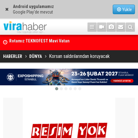
Android uygulamamız
Yükle
Google Play'de mevcut
Net Kârını Yüzde 38 Artışla 46.5 Milyon Dolar’a Yükseltti
Korsan saldırılarından koruyacak
HABERLER
DÜNYA