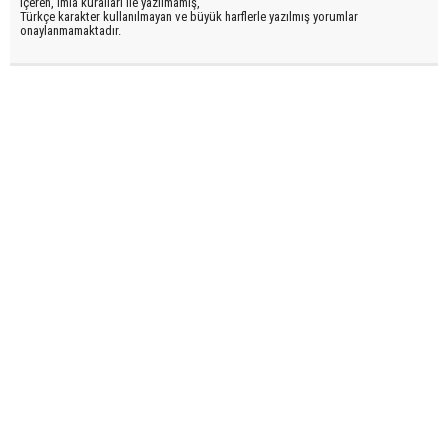
içeren, imla kuralları ile yazılmamış,
Türkçe karakter kullanılmayan ve büyük harflerle yazılmış yorumlar
onaylanmamaktadır.